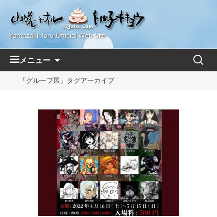
Yamazaki Toru Official Web Site
コ
検
メニュー
ン
索:
テ
「グループ展」タグアーカイブ
ン
ツ
へ
ス
キ
ッ
プ