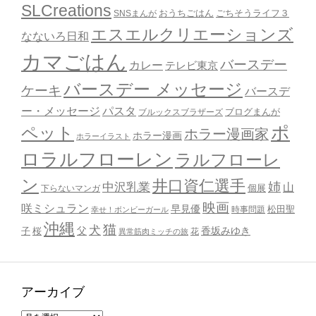
SLCreations
おうちごはん
ごちそうライフ３
SNSまんが
エスエルクリエーションズ
なないろ日和
カマごはん
バースデー
カレー
テレビ東京
バースデー メッセージ
ケーキ
バースデ
ー・メッセージ
パスタ
ブルックスブラザーズ
ブログまんが
ポ
ペット
ホラー漫画家
ホラー漫画
ホラーイラスト
ロラルフローレン
ラルフローレ
ン
井口資仁選手
姉
中沢乳業
山
個展
下らないマンガ
映画
咲ミシュラン
早見優
時事問題
松田聖
幸せ！ボンビーガール
沖縄
猫
犬
父
桜
香坂みゆき
子
花
異常筋肉ミッチの旅
アーカイブ