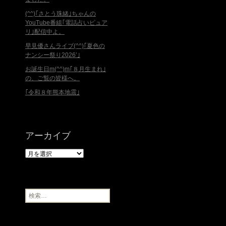
(^^)｢さとう珠緒｣ちゃんの
YouTube番組｢電話占いピュア
リ｣配信中よ。
早見優さんライブ(^^)｢夏色の
ナンシー祭り2026’｣
お誕生日m(^^)m｢８月生まれ｣
の、ご覧の皆様へ。
｢令和８年熊本地震｣
アーカイブ
ア
ー
カ
イ
ブ
検
索
: