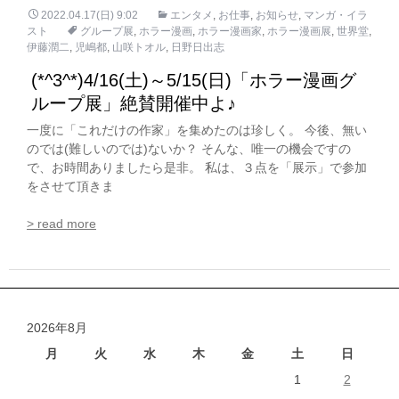
2022.04.17(日) 9:02
エンタメ
,
お仕事
,
お知らせ
,
マンガ・イラ
スト
グループ展
,
ホラー漫画
,
ホラー漫画家
,
ホラー漫画展
,
世界堂
,
伊藤潤二
,
児嶋都
,
山咲トオル
,
日野日出志
(*^3^*)4/16(土)～5/15(日)「ホラー漫画グ
ループ展」絶賛開催中よ♪
一度に「これだけの作家」を集めたのは珍しく。 今後、無い
のでは(難しいのでは)ないか？ そんな、唯一の機会ですの
で、お時間ありましたら是非。 私は、３点を「展示」で参加
をさせて頂きま
> read more
2026年8月
月
火
水
木
金
土
日
1
2