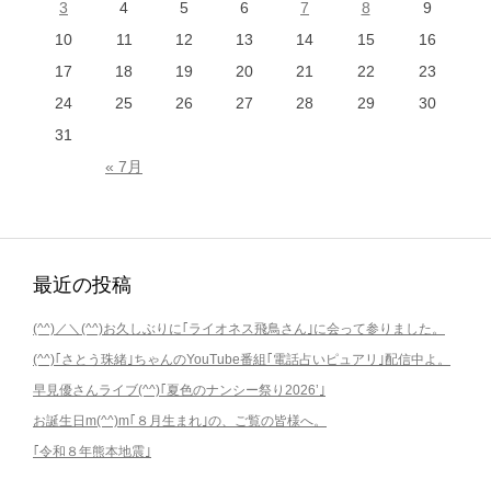
3
4
5
6
7
8
9
10
11
12
13
14
15
16
17
18
19
20
21
22
23
24
25
26
27
28
29
30
31
« 7月
最近の投稿
(^^)／＼(^^)お久しぶりに｢ライオネス飛鳥さん｣に会って参りました。
(^^)｢さとう珠緒｣ちゃんのYouTube番組｢電話占いピュアリ｣配信中よ。
早見優さんライブ(^^)｢夏色のナンシー祭り2026’｣
お誕生日m(^^)m｢８月生まれ｣の、ご覧の皆様へ。
｢令和８年熊本地震｣