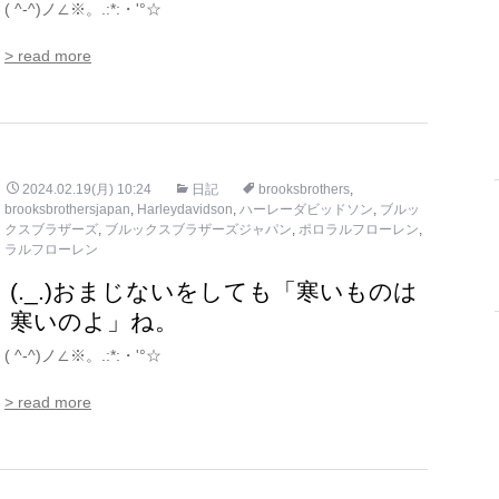
( ^-^)ノ∠※。.:*:・'°☆
> read more
2024.02.19(月) 10:24
日記
brooksbrothers
,
brooksbrothersjapan
,
Harleydavidson
,
ハーレーダビッドソン
,
ブルッ
クスブラザーズ
,
ブルックスブラザーズジャパン
,
ポロラルフローレン
,
ラルフローレン
(._.)おまじないをしても「寒いものは
寒いのよ」ね。
( ^-^)ノ∠※。.:*:・'°☆
> read more