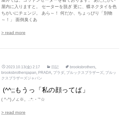
屋外では、コットンセーターを着ております。 あたたかい
屋内に入りますと。 セーターを脱ぎ 更に、蝶ネクタイを色
ちがいにチェンジ。 あら～！ 何だか、ちょっぴり「別物
～！」 面倒臭くあ
> read more
2023.10.13(金) 2:17
日記
brooksbrothers
,
brooksbrothersjapan
,
PRADA
,
プラダ
,
ブルックスブラザーズ
,
ブルッ
クスブラザーズジャパン
(^^;;もうっ「私の顔ってば」
( ^-^)ノ∠※。.:*:・'°☆
> read more