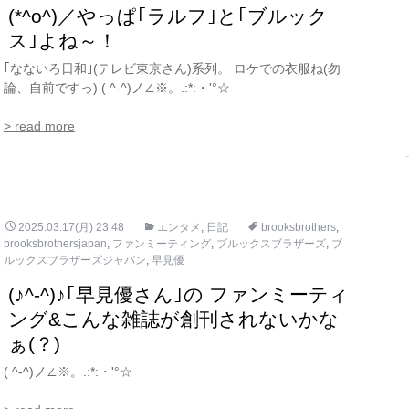
(*^o^)／やっぱ｢ラルフ｣と｢ブルック
ス｣よね～！
｢なないろ日和｣(テレビ東京さん)系列。 ロケでの衣服ね(勿
論、自前ですっ) ( ^-^)ノ∠※。.:*:・'°☆
> read more
2025.03.17(月) 23:48
エンタメ
,
日記
brooksbrothers
,
brooksbrothersjapan
,
ファンミーティング
,
ブルックスブラザーズ
,
ブ
ルックスブラザーズジャパン
,
早見優
(♪^-^)♪｢早見優さん｣の ファンミーティ
ング&こんな雑誌が創刊されないかな
ぁ(？)
( ^-^)ノ∠※。.:*:・'°☆