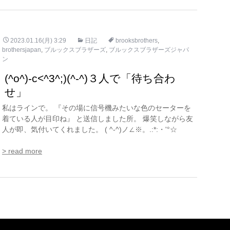
2023.01.16(月) 3:29
日記
brooksbrothers
,
brothersjapan
,
ブルックスブラザーズ
,
ブルックスブラザーズジャパ
ン
(^o^)-c<^3^;)(^-^)３人で「待ち合わ
せ」
私はラインで。 『その場に信号機みたいな色のセーターを
着ている人が目印ね』 と送信しました所。 爆笑しながら友
人が即、気付いてくれました。 ( ^-^)ノ∠※。.:*:・'°☆
> read more