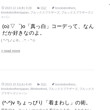
2023.12.14(木) 3:28
日記
brooksbrothers
,
brooksbrothersjapan
,
ブルックスブラザーズ
,
ブルックスブラザーズジ
ャパン
(o≧▽゜)o「真っ白」コーデって、なん
だか好きなのよ。
( ^-^)ノ∠※。.:*:・'°☆
> read more
2023.10.31(火) 6:40
日記
brooksbrothers
,
brooksbrothersjapan
,
Windsorknot
,
ブルックスブラザーズ
,
ブルックス
ブラザーズジャパン
(^-^)v ちょっぴり「着まわし」の術。