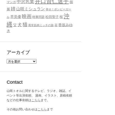
井口資仁選手
中沢乳業
個
マンガ
姉
山咲ミシュラン
展
幸せ！ボンビーガー
沖
映画
早見優
桜
時事問題
松田聖子
ル
縄
猫
犬
父
香坂みゆ
花
異常筋肉ミッチの旅
き
アーカイブ
ア
ー
カ
イ
ブ
Contact
山咲トオルに関するテレビ、ラジオ、雑誌、イ
ベント等出演依頼、 漫画、イラスト、原稿依頼
などの仕事依頼は
こちら
まで。
その他お問い合わせは
こちら
まで