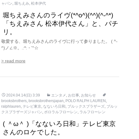
ャパン
,
堀ちえみ
,
松本伊代
堀ちえみさんのライヴ(*^o^)(^^)(^-^*)
「ちえみさん 松本伊代さん」と、パチ
リ。
敬愛する、堀ちえみさんのライヴに行って参りました。 ( ^-
^)ノ∠※。.:*:・'°☆
> read more
2024.04.14(日) 3:39
エンタメ
,
お仕事
,
お知らせ
brooksbrothers
,
brooksbrothersjapan
,
POLO RALPH LAUREN
,
ralphlauren
,
テレビ東京
,
なないろ日和
,
ブルックスブラザーズ
,
ブルッ
クスブラザーズジャパン
,
ポロラルフローレン
,
ラルフローレン
( ＾ω＾ )「なないろ日和」テレビ東京
さんのロケでした。