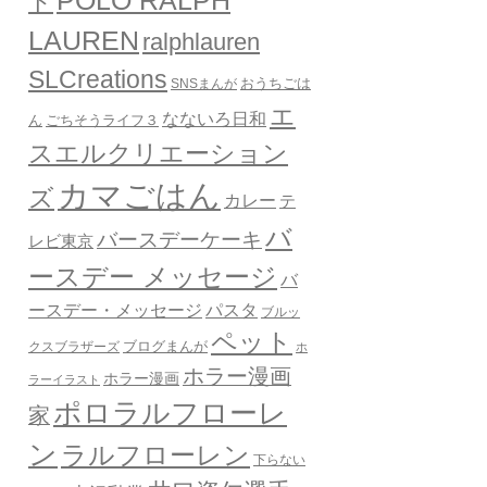
POLO RALPH
ド
LAUREN
ralphlauren
SLCreations
おうちごは
SNSまんが
エ
なないろ日和
ん
ごちそうライフ３
スエルクリエーション
カマごはん
ズ
カレー
テ
バ
バースデーケーキ
レビ東京
ースデー メッセージ
バ
ースデー・メッセージ
パスタ
ブルッ
ペット
クスブラザーズ
ブログまんが
ホ
ホラー漫画
ホラー漫画
ラーイラスト
ポロラルフローレ
家
ン
ラルフローレン
下らない