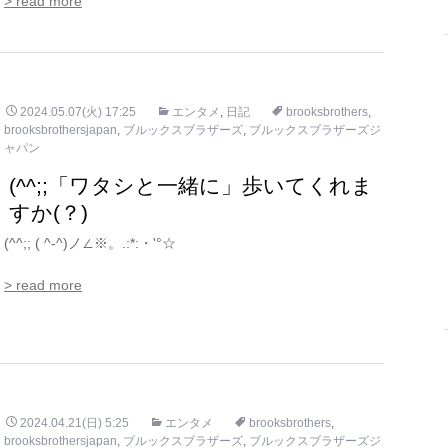
> read more
2024.05.07(火) 17:25
エンタメ
,
日記
brooksbrothers
,
brooksbrothersjapan
,
ブルックスブラザーズ
,
ブルックスブラザーズジ
ャパン
(^^;;「ワタシと一緒に」歩いてくれま
すか(？)
(^^;; ( ^-^)ノ∠※。.:*:・'°☆
> read more
2024.04.21(日) 5:25
エンタメ
brooksbrothers
,
brooksbrothersjapan
,
ブルックスブラザーズ
,
ブルックスブラザーズジ