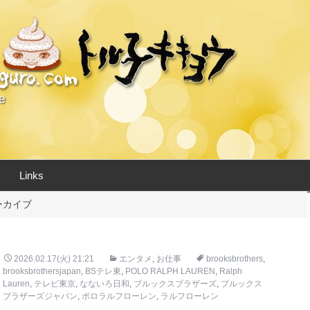
e
Links
ーカイブ
2026.02.17(火) 21:21
エンタメ
,
お仕事
brooksbrothers
,
brooksbrothersjapan
,
BSテレ東
,
POLO RALPH LAUREN
,
Ralph
Lauren
,
テレビ東京
,
なないろ日和
,
ブルックスブラザーズ
,
ブルックス
ブラザーズジャパン
,
ポロラルフローレン
,
ラルフローレン