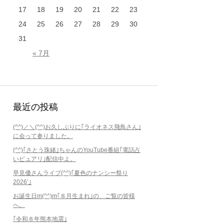
17
18
19
20
21
22
23
24
25
26
27
28
29
30
31
« 7月
最近の投稿
(^^)／＼(^^)お久しぶりに｢ライオネス飛鳥さん｣
に会って参りました。
(^^)｢さとう珠緒｣ちゃんのYouTube番組｢電話占
いピュアリ｣配信中よ。
早見優さんライブ(^^)｢夏色のナンシー祭り
2026’｣
お誕生日m(^^)m｢８月生まれ｣の、ご覧の皆様
へ。
｢令和８年熊本地震｣