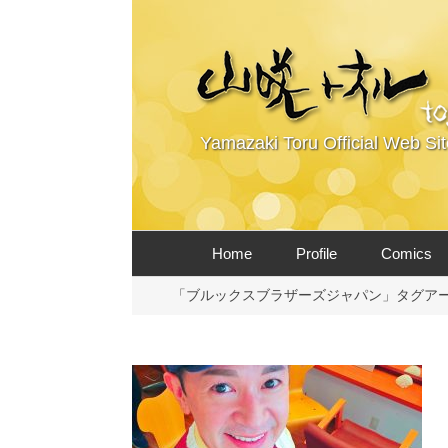
Yamazaki Toru Official Web Sit
コ
Home
Profile
Comics
ン
テ
「ブルックスブラザーズジャパン」タグア
ン
ツ
へ
ス
キ
ッ