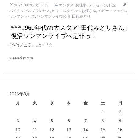
2024.08.20(火) 5:33
エンタメ
,
お仕事
,
メッセージ
,
日記
パイナップルプリンセス
,
ビキニスタイルのお嬢さん
,
ベビー・フェイス
,
ワンマンライヴ
,
ワンマンライヴ公演
,
田代みどり
*^^*1960年代の大スタア｢田代みどりさん｣
復活ワンマンライヴへ是非っ！
( ^-^)ノ∠※。.:*:・'°☆
> read more
2026年8月
月
火
水
木
金
土
日
1
2
3
4
5
6
7
8
9
10
11
12
13
14
15
16