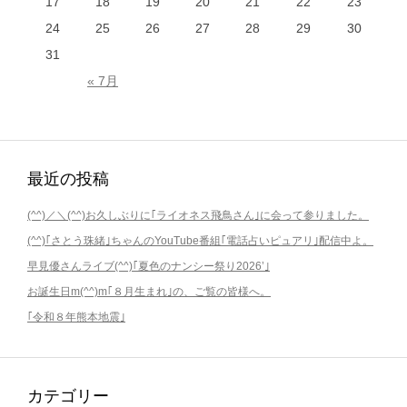
17
18
19
20
21
22
23
24
25
26
27
28
29
30
31
« 7月
最近の投稿
(^^)／＼(^^)お久しぶりに｢ライオネス飛鳥さん｣に会って参りました。
(^^)｢さとう珠緒｣ちゃんのYouTube番組｢電話占いピュアリ｣配信中よ。
早見優さんライブ(^^)｢夏色のナンシー祭り2026’｣
お誕生日m(^^)m｢８月生まれ｣の、ご覧の皆様へ。
｢令和８年熊本地震｣
カテゴリー