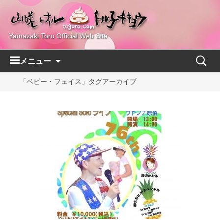
Yamazaki Toru Official Web Site
コ
検
メニュー
ン
索:
テ
「ベビー・フェイス」タグアーカイブ
ン
ツ
へ
ス
キ
ッ
プ