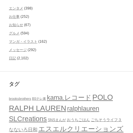
エンタメ
(398)
お仕事
(252)
お知らせ
(67)
グルメ
(594)
マンガ・イラスト
(162)
メッセージ
(292)
日記
(2,102)
タグ
POLO
kama.レコード
brooksbrothers
BSテレ東
RALPH LAUREN
ralphlauren
SLCreations
おうちごはん
ごちそうライフ３
SNSまんが
エスエルクリエーションズ
なないろ日和