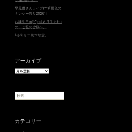
リ｣配信中よ。
早見優さんライブ(^^)｢夏色の
ナンシー祭り2026’｣
お誕生日m(^^)m｢８月生まれ｣
の、ご覧の皆様へ。
｢令和８年熊本地震｣
アーカイブ
ア
ー
カ
イ
ブ
検
索
:
カテゴリー