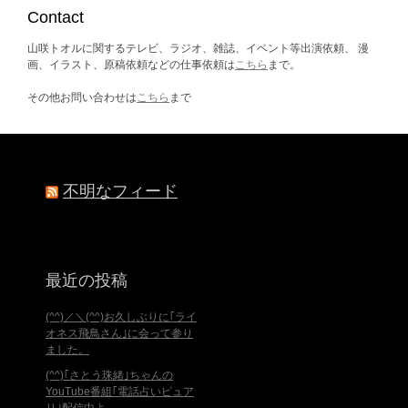
ブ
Contact
山咲トオルに関するテレビ、ラジオ、雑誌、イベント等出演依頼、 漫
画、イラスト、原稿依頼などの仕事依頼は
こちら
まで。
その他お問い合わせは
こちら
まで
不明なフィード
最近の投稿
(^^)／＼(^^)お久しぶりに｢ライ
オネス飛鳥さん｣に会って参り
ました。
(^^)｢さとう珠緒｣ちゃんの
YouTube番組｢電話占いピュア