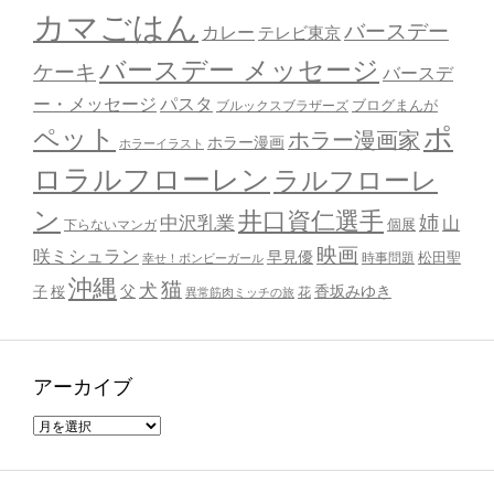
カマごはん
バースデー
カレー
テレビ東京
バースデー メッセージ
ケーキ
バースデ
ー・メッセージ
パスタ
ブルックスブラザーズ
ブログまんが
ポ
ペット
ホラー漫画家
ホラー漫画
ホラーイラスト
ロラルフローレン
ラルフローレ
ン
井口資仁選手
姉
中沢乳業
山
個展
下らないマンガ
映画
咲ミシュラン
早見優
時事問題
松田聖
幸せ！ボンビーガール
沖縄
猫
犬
父
桜
香坂みゆき
子
花
異常筋肉ミッチの旅
アーカイブ
ア
ー
カ
イ