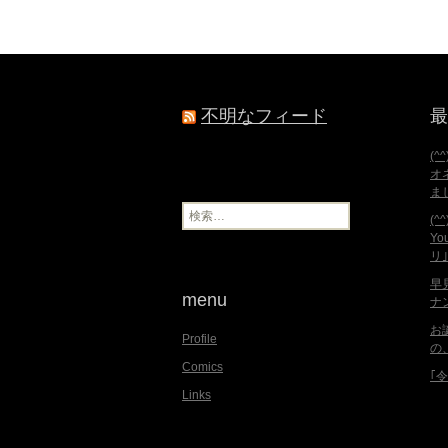
不明なフィード
最
(^
オ
ま
検
(
索
Y
:
リ
早
menu
ナ
お
Profile
の
Comics
｢
Links