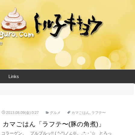
e
Links
2013.08.09(金) 0:27
グルメ
カマごはん
,
ラフテ〜
カマごはん「ラフテ〜(豚の角煮)」
コラーゲン。 プルプルッ!! ( ^-^)ノ∠※。.:*:・'☆ とろっ