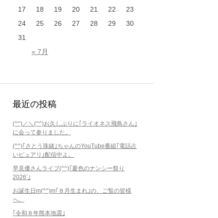
17
18
19
20
21
22
23
24
25
26
27
28
29
30
31
« 7月
最近の投稿
(^^)／＼(^^)お久しぶりに｢ライオネス飛鳥さん｣
に会って参りました。
(^^)｢さとう珠緒｣ちゃんのYouTube番組｢電話占
いピュアリ｣配信中よ。
早見優さんライブ(^^)｢夏色のナンシー祭り
2026’｣
お誕生日m(^^)m｢８月生まれ｣の、ご覧の皆様
へ。
｢令和８年熊本地震｣