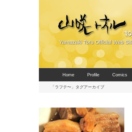
Yamazaki Toru Official Web Sit
コ
Home
Profile
Comics
ン
テ
「ラフテ〜」タグアーカイブ
ン
ツ
へ
ス
キ
ッ