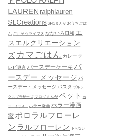
POLO RALPH
ド
LAUREN
ralphlauren
SLCreations
おうちごは
SNSまんが
エ
なないろ日和
ん
ごちそうライフ３
スエルクリエーション
カマごはん
ズ
カレー
テ
バ
バースデーケーキ
レビ東京
ースデー メッセージ
バ
ースデー・メッセージ
パスタ
ブルッ
ペット
クスブラザーズ
ブログまんが
ホ
ホラー漫画
ホラー漫画
ラーイラスト
ポロラルフローレ
家
ン
ラルフローレン
下らない