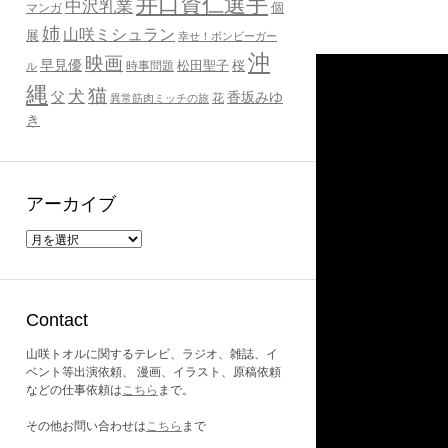
井口資仁選手
中沢乳業
個
マンガ
姉
山咲ミシュラン
展
幸せ！ボンビーガー
沖
映画
早見優
桜
時事問題
松田聖子
ル
縄
猫
犬
父
香坂みゆ
花
異常筋肉ミッチの旅
き
アーカイブ
ア
ー
カ
イ
ブ
Contact
山咲トオルに関するテレビ、ラジオ、雑誌、イ
ベント等出演依頼、 漫画、イラスト、原稿依頼
などの仕事依頼は
こちら
まで。
その他お問い合わせは
こちら
まで