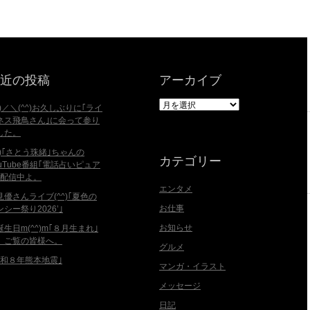
近の投稿
アーカイブ
ア
^)／＼(^^)お久しぶりに｢ライ
ー
ネス飛鳥さん｣に会って参り
カ
した。
イ
^^)｢さとう珠緒｣ちゃんの
ブ
カテゴリー
ouTube番組｢電話占いピュア
｣配信中よ。
エンタメ
見優さんライブ(^^)｢夏色の
お仕事
ンシー祭り2026’｣
お知らせ
誕生日m(^^)m｢８月生まれ｣
、ご覧の皆様へ。
グルメ
令和８年熊本地震｣
マンガ・イラスト
メッセージ
日記