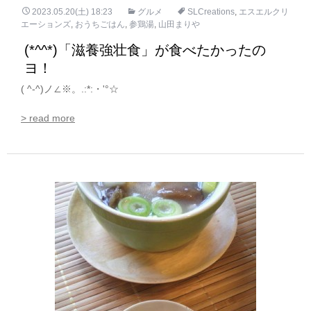
2023.05.20(土) 18:23
グルメ
SLCreations
,
エスエルクリ
エーションズ
,
おうちごはん
,
参鶏湯
,
山田まりや
(*^^*)「滋養強壮食」が食べたかったの
ヨ！
( ^-^)ノ∠※。.:*:・'°☆
> read more