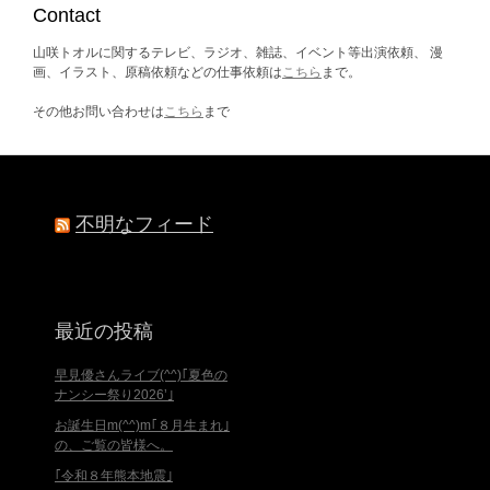
ブ
Contact
山咲トオルに関するテレビ、ラジオ、雑誌、イベント等出演依頼、 漫
画、イラスト、原稿依頼などの仕事依頼は
こちら
まで。
その他お問い合わせは
こちら
まで
不明なフィード
最近の投稿
早見優さんライブ(^^)｢夏色の
ナンシー祭り2026’｣
お誕生日m(^^)m｢８月生まれ｣
の、ご覧の皆様へ。
｢令和８年熊本地震｣