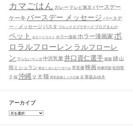
カマごはん
バースデー
カレー
テレビ東京
バースデー メッセージ
ケーキ
バースデ
ー・メッセージ
パスタ
ブルックスブラザーズ
ブログまんが
ポ
ペット
ホラー漫画家
ホラー漫画
ホラーイラスト
ロラルフローレン
ラルフローレ
ン
井口資仁選手
姉
中沢乳業
山
個展
下らないマンガ
映画
咲ミシュラン
早見優
時事問題
松田聖
幸せ！ボンビーガール
沖縄
猫
犬
父
桜
香坂みゆき
子
花
異常筋肉ミッチの旅
アーカイブ
ア
ー
カ
イ