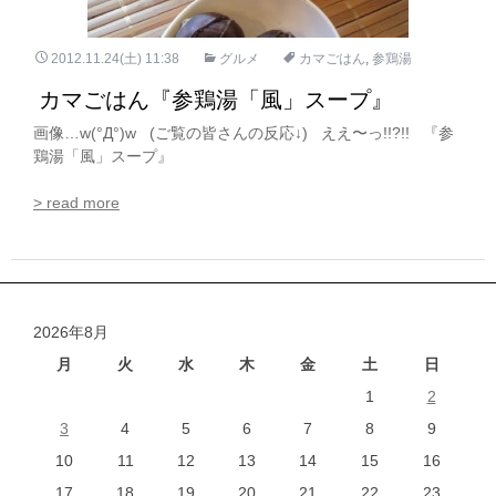
2012.11.24(土) 11:38
グルメ
カマごはん
,
参鶏湯
カマごはん『参鶏湯「風」スープ』
画像…w(°Д°)w (ご覧の皆さんの反応↓) ええ〜っ!!?!! 『参
鶏湯「風」スープ』
> read more
2026年8月
月
火
水
木
金
土
日
1
2
3
4
5
6
7
8
9
10
11
12
13
14
15
16
17
18
19
20
21
22
23