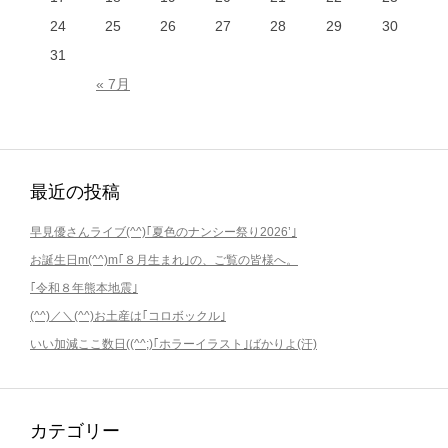
24
25
26
27
28
29
30
31
« 7月
最近の投稿
早見優さんライブ(^^)｢夏色のナンシー祭り2026’｣
お誕生日m(^^)m｢８月生まれ｣の、ご覧の皆様へ。
｢令和８年熊本地震｣
(^^)／＼(^^)お土産は｢コロボックル｣
いい加減ここ数日((^^;)｢ホラーイラスト｣ばかりよ(汗)
カテゴリー