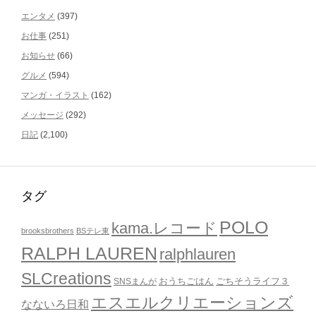
エンタメ
(397)
お仕事
(251)
お知らせ
(66)
グルメ
(594)
マンガ・イラスト
(162)
メッセージ
(292)
日記
(2,100)
タグ
POLO
kama.レコード
brooksbrothers
BSテレ東
RALPH LAUREN
ralphlauren
SLCreations
おうちごはん
ごちそうライフ３
SNSまんが
エスエルクリエーションズ
なないろ日和