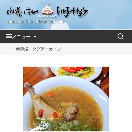
Yamazaki Toru Official Web Site
コ
検
メニュー
ン
索:
テ
「参鶏湯」タグアーカイブ
ン
ツ
へ
ス
キ
ッ
プ