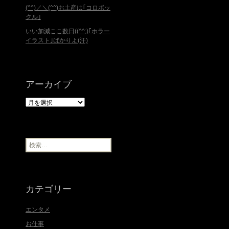
(^^)／＼(^^)お土産は｢コロボッ
クル｣
いい加減ここ数日((^^;)｢ホラー
イラスト｣ばかりよ(汗)
アーカイブ
ア
ー
カ
イ
ブ
検
索
:
カテゴリー
エンタメ
お仕事