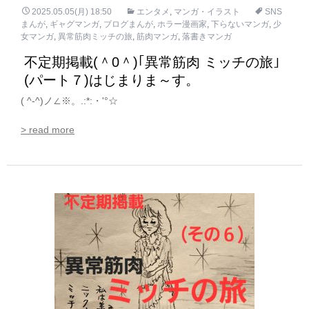
2025.05.05(月) 18:50
エンタメ
,
マンガ・イラスト
SNS
まんが
,
ギャグマンガ
,
ブログまんが
,
ホラー漫画家
,
下らないマンガ
,
少
女マンガ
,
異常筋肉ミッチの旅
,
筋肉マンガ
,
落書きマンガ
不定期掲載(＾0＾)｢異常筋肉 ミッチの旅｣
(パート７)はじまりま～す。
( ^-^)ノ∠※。.:*:・'°☆
> read more