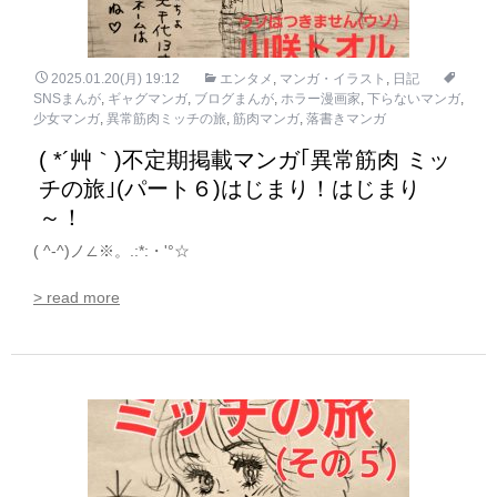
2025.01.20(月) 19:12
エンタメ
,
マンガ・イラスト
,
日記
SNSまんが
,
ギャグマンガ
,
ブログまんが
,
ホラー漫画家
,
下らないマンガ
,
少女マンガ
,
異常筋肉ミッチの旅
,
筋肉マンガ
,
落書きマンガ
( *´艸｀)不定期掲載マンガ｢異常筋肉 ミッ
チの旅｣(パート６)はじまり！はじまり
～！
( ^-^)ノ∠※。.:*:・'°☆
> read more