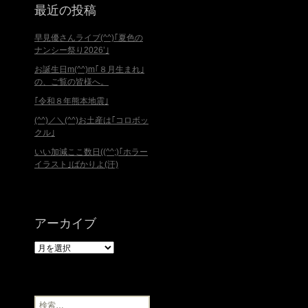
最近の投稿
早見優さんライブ(^^)｢夏色の
ナンシー祭り2026’｣
お誕生日m(^^)m｢８月生まれ｣
の、ご覧の皆様へ。
｢令和８年熊本地震｣
(^^)／＼(^^)お土産は｢コロボッ
クル｣
いい加減ここ数日((^^;)｢ホラー
イラスト｣ばかりよ(汗)
アーカイブ
ア
ー
カ
イ
ブ
検