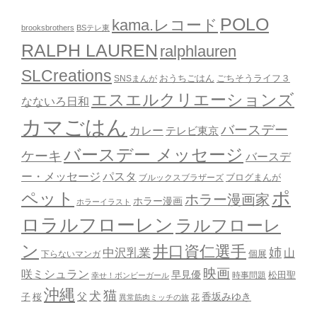
POLO
kama.レコード
brooksbrothers
BSテレ東
RALPH LAUREN
ralphlauren
SLCreations
おうちごはん
ごちそうライフ３
SNSまんが
エスエルクリエーションズ
なないろ日和
カマごはん
バースデー
カレー
テレビ東京
バースデー メッセージ
ケーキ
バースデ
ー・メッセージ
パスタ
ブルックスブラザーズ
ブログまんが
ポ
ペット
ホラー漫画家
ホラー漫画
ホラーイラスト
ロラルフローレン
ラルフローレ
ン
井口資仁選手
姉
中沢乳業
山
個展
下らないマンガ
映画
咲ミシュラン
早見優
時事問題
松田聖
幸せ！ボンビーガール
沖縄
猫
犬
父
桜
香坂みゆき
子
花
異常筋肉ミッチの旅