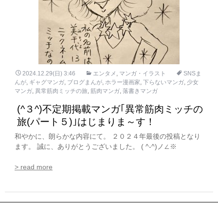
2024.12.29(日) 3:46
エンタメ
,
マンガ・イラスト
SNSま
んが
,
ギャグマンガ
,
ブログまんが
,
ホラー漫画家
,
下らないマンガ
,
少女
マンガ
,
異常筋肉ミッチの旅
,
筋肉マンガ
,
落書きマンガ
(^３^)不定期掲載マンガ｢異常筋肉ミッチの
旅(パート５)｣はじまりま～す！
和やかに、朗らかな内容にて。 ２０２４年最後の投稿となり
ます。 誠に、ありがとうございました。 ( ^-^)ノ∠※
> read more