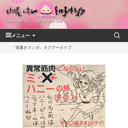
Yamazaki Toru Official Web Site
コ
検
メニュー
ン
索:
テ
「落書きマンガ」タグアーカイブ
ン
ツ
へ
ス
キ
ッ
プ