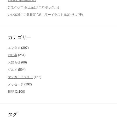
｢令和８年熊本地震｣
(^^)／＼(^^)お土産は｢コロボックル｣
いい加減ここ数日((^^;)｢ホラーイラスト｣ばかりよ(汗)
カテゴリー
エンタメ
(397)
お仕事
(251)
お知らせ
(66)
グルメ
(594)
マンガ・イラスト
(162)
メッセージ
(292)
日記
(2,100)
タグ