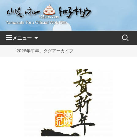
Yamazaki Toru Official Web Site
コ
検
メニュー
ン
索:
テ
「2026年午年」タグアーカイブ
ン
ツ
へ
ス
キ
ッ
プ