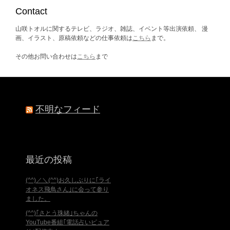
ブ
Contact
山咲トオルに関するテレビ、ラジオ、雑誌、イベント等出演依頼、 漫
画、イラスト、原稿依頼などの仕事依頼は
こちら
まで。
その他お問い合わせは
こちら
まで
不明なフィード
最近の投稿
(^^)／＼(^^)お久しぶりに｢ライ
オネス飛鳥さん｣に会って参り
ました。
(^^)｢さとう珠緒｣ちゃんの
YouTube番組｢電話占いピュア