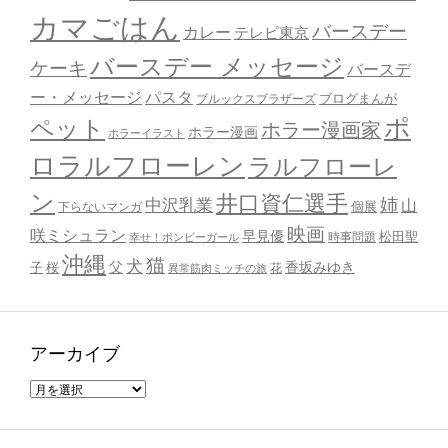
カマごはん
バースデー
カレー
テレビ東京
バースデー メッセージ
ケーキ
バースデ
ー・メッセージ
パスタ
ブルックスブラザーズ
ブログまんが
ポ
ペット
ホラー漫画家
ホラー漫画
ホラーイラスト
ロラルフローレン
ラルフローレ
ン
井口資仁選手
姉
中沢乳業
山
個展
下らないマンガ
映画
咲ミシュラン
早見優
時事問題
松田聖
幸せ！ボンビーガール
沖縄
猫
犬
父
桜
香坂みゆき
子
花
異常筋肉ミッチの旅
アーカイブ
ア
ー
カ
イ