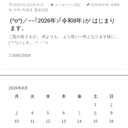
2026.01.01(木) 0:27
メッセージ
,
日記
2026年午年
,
令和8
年
,
午年
,
年賀状
,
書道五段
(^o^)／~~｢2026年｣｢令和8年｣が はじまり
ます。
ご覧の皆さまが。 何よりも。 より良い一年となります様に。
( ^-^)ノ∠※。.:*:・'°☆
> read more
2026年8月
月
火
水
木
金
土
日
1
2
3
4
5
6
7
8
9
10
11
12
13
14
15
16