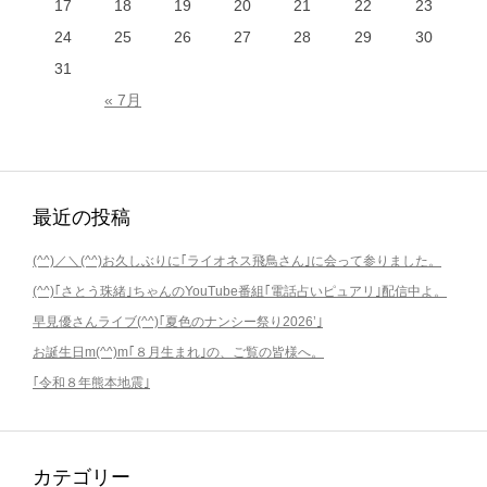
17
18
19
20
21
22
23
24
25
26
27
28
29
30
31
« 7月
最近の投稿
(^^)／＼(^^)お久しぶりに｢ライオネス飛鳥さん｣に会って参りました。
(^^)｢さとう珠緒｣ちゃんのYouTube番組｢電話占いピュアリ｣配信中よ。
早見優さんライブ(^^)｢夏色のナンシー祭り2026’｣
お誕生日m(^^)m｢８月生まれ｣の、ご覧の皆様へ。
｢令和８年熊本地震｣
カテゴリー