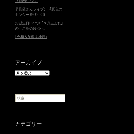
リ｣配信中よ。
早見優さんライブ(^^)｢夏色の
ナンシー祭り2026’｣
お誕生日m(^^)m｢８月生まれ｣
の、ご覧の皆様へ。
｢令和８年熊本地震｣
アーカイブ
ア
ー
カ
イ
ブ
検
索
:
カテゴリー