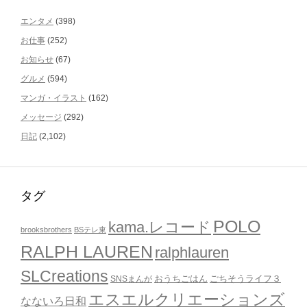
エンタメ
(398)
お仕事
(252)
お知らせ
(67)
グルメ
(594)
マンガ・イラスト
(162)
メッセージ
(292)
日記
(2,102)
タグ
POLO
kama.レコード
brooksbrothers
BSテレ東
RALPH LAUREN
ralphlauren
SLCreations
おうちごはん
ごちそうライフ３
SNSまんが
エスエルクリエーションズ
なないろ日和