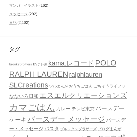
マンガ・イラスト
(162)
メッセージ
(292)
日記
(2,102)
タグ
POLO
kama.レコード
brooksbrothers
BSテレ東
RALPH LAUREN
ralphlauren
SLCreations
おうちごはん
ごちそうライフ３
SNSまんが
エスエルクリエーションズ
なないろ日和
カマごはん
バースデー
カレー
テレビ東京
バースデー メッセージ
ケーキ
バースデ
ー・メッセージ
パスタ
ブルックスブラザーズ
ブログまんが