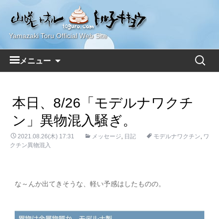
Yamazaki Toru Official Web Site
コ
検
メニュー
ン
索:
テ
ン
本日、8/26「モデルナワクチ
ツ
へ
ン」異物混入騒ぎ。
ス
2021.08.26(木) 17:31
キ
メッセージ
,
日記
モデルナワクチン
,
ワ
クチン異物混入
ッ
プ
な～んか出てきそうな、軽い予感はしたものの。