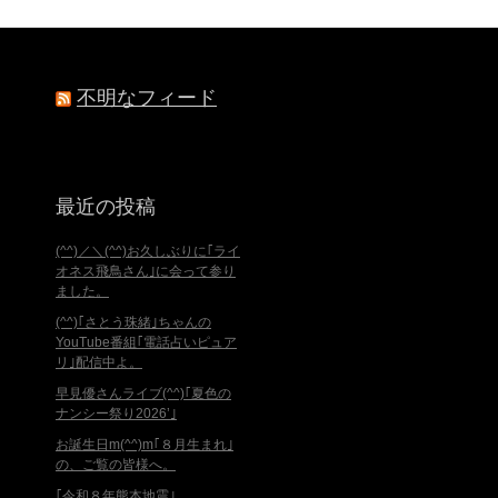
不明なフィード
最近の投稿
(^^)／＼(^^)お久しぶりに｢ライ
オネス飛鳥さん｣に会って参り
ました。
(^^)｢さとう珠緒｣ちゃんの
YouTube番組｢電話占いピュア
リ｣配信中よ。
早見優さんライブ(^^)｢夏色の
ナンシー祭り2026’｣
お誕生日m(^^)m｢８月生まれ｣
の、ご覧の皆様へ。
｢令和８年熊本地震｣