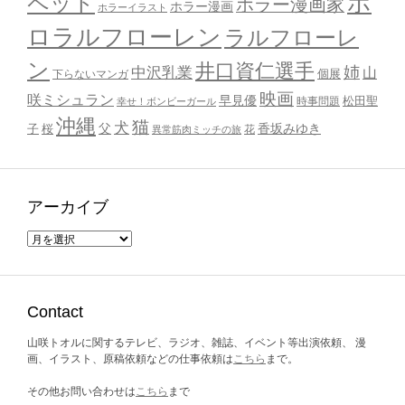
ポ
ペット
ホラー漫画家
ホラー漫画
ホラーイラスト
ロラルフローレン
ラルフローレ
ン
井口資仁選手
姉
中沢乳業
山
個展
下らないマンガ
映画
咲ミシュラン
早見優
時事問題
松田聖
幸せ！ボンビーガール
沖縄
猫
犬
父
桜
香坂みゆき
子
花
異常筋肉ミッチの旅
アーカイブ
ア
ー
カ
イ
ブ
Contact
山咲トオルに関するテレビ、ラジオ、雑誌、イベント等出演依頼、 漫
画、イラスト、原稿依頼などの仕事依頼は
こちら
まで。
その他お問い合わせは
こちら
まで