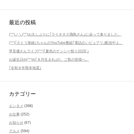
最近の投稿
(^^)／＼(^^)お久しぶりに｢ライオネス飛鳥さん｣に会って参りました。
(^^)｢さとう珠緒｣ちゃんのYouTube番組｢電話占いピュアリ｣配信中よ。
早見優さんライブ(^^)｢夏色のナンシー祭り2026’｣
お誕生日m(^^)m｢８月生まれ｣の、ご覧の皆様へ。
｢令和８年熊本地震｣
カテゴリー
エンタメ
(398)
お仕事
(252)
お知らせ
(67)
グルメ
(594)