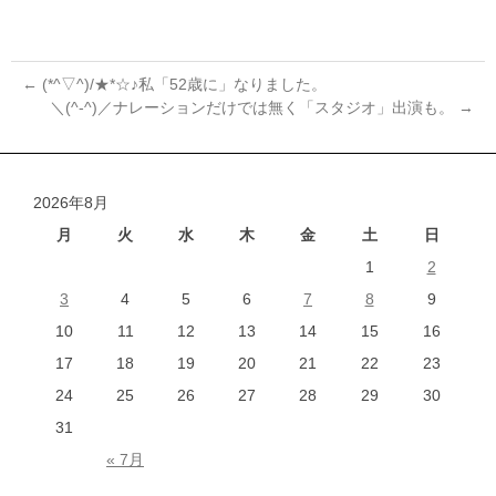
←
(*^▽^)/★*☆♪私「52歳に」なりました。
＼(^-^)／ナレーションだけでは無く「スタジオ」出演も。
→
投
稿
ナ
2026年8月
ビ
ゲ
月
火
水
木
金
土
日
ー
1
2
シ
3
4
5
6
7
8
9
ョ
10
11
12
13
14
15
16
ン
17
18
19
20
21
22
23
24
25
26
27
28
29
30
31
« 7月