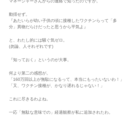
マネージャーさんからの連絡で知ったのですが。
動揺せず。
『あたいらが幼い子供の頃に接種したワクチンらって「多
分」異物だらけだったと思うから平気よ』
と、わたし的には騒ぐ気ゼロ。
(勿論、人それぞれです)
『知っておく』というのが大事。
何より第二の感想が。
「160万回以上が無駄になるって、本当にもったいないわ！」
「又、ワクチン接種が、かなり遅れるじゃない！」
これに尽きるわよね。
一応「無駄な意味での」経過観察が私に追加されたわ。