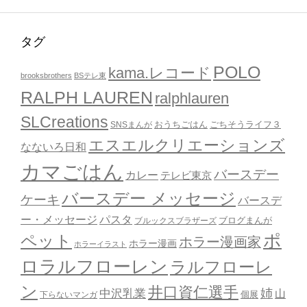
タグ
POLO
kama.レコード
brooksbrothers
BSテレ東
RALPH LAUREN
ralphlauren
SLCreations
おうちごはん
ごちそうライフ３
SNSまんが
エスエルクリエーションズ
なないろ日和
カマごはん
バースデー
カレー
テレビ東京
バースデー メッセージ
ケーキ
バースデ
ー・メッセージ
パスタ
ブルックスブラザーズ
ブログまんが
ポ
ペット
ホラー漫画家
ホラー漫画
ホラーイラスト
ロラルフローレン
ラルフローレ
ン
井口資仁選手
姉
中沢乳業
山
個展
下らないマンガ