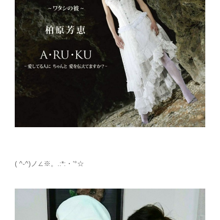
( ^-^)ノ∠※。.:*:・’°☆