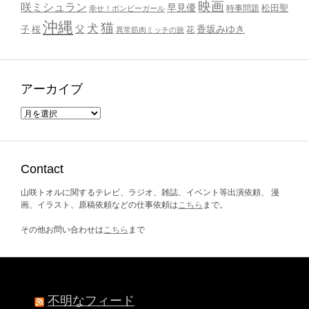
映画
咲ミシュラン
早見優
時事問題
松田聖
幸せ！ボンビーガール
沖縄
猫
犬
父
桜
香坂みゆき
子
花
異常筋肉ミッチの旅
アーカイブ
ア
ー
カ
イ
ブ
Contact
山咲トオルに関するテレビ、ラジオ、雑誌、イベント等出演依頼、 漫
画、イラスト、原稿依頼などの仕事依頼は
こちら
まで。
その他お問い合わせは
こちら
まで
不明なフィード