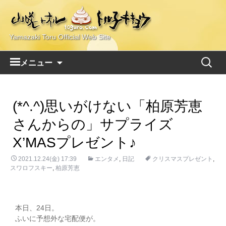
Yamazaki Toru Official Web Site
コ
検
メニュー
ン
索:
テ
ン
(*^.^)思いがけない「柏原芳恵
ツ
へ
さんからの」サプライズ
ス
X’MASプレゼント♪
キ
ッ
2021.12.24(金) 17:39
エンタメ
,
日記
クリスマスプレゼント
,
プ
スワロフスキー
,
柏原芳恵
本日、24日。
ふいに予想外な宅配便が。