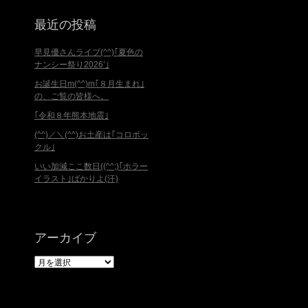
最近の投稿
早見優さんライブ(^^)｢夏色の
ナンシー祭り2026’｣
お誕生日m(^^)m｢８月生まれ｣
の、ご覧の皆様へ。
｢令和８年熊本地震｣
(^^)／＼(^^)お土産は｢コロボッ
クル｣
いい加減ここ数日((^^;)｢ホラー
イラスト｣ばかりよ(汗)
アーカイブ
ア
ー
カ
イ