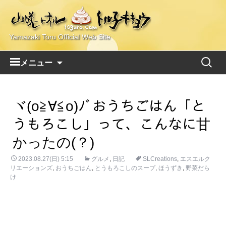
Yamazaki Toru Official Web Site
コ
検
メニュー
ン
索:
テ
ン
ヾ(o≧∀≦o)ﾉﾞおうちごはん「と
ツ
へ
うもろこし」って、こんなに甘
ス
かったの(？)
キ
ッ
2023.08.27(日) 5:15
グルメ
,
日記
SLCreations
,
エスエルク
プ
リエーションズ
,
おうちごはん
,
とうもろこしのスープ
,
ほうずき
,
野菜だら
け