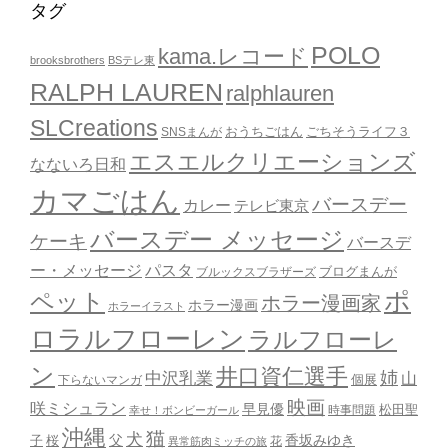
タグ
POLO
kama.レコード
brooksbrothers
BSテレ東
RALPH LAUREN
ralphlauren
SLCreations
おうちごはん
ごちそうライフ３
SNSまんが
エスエルクリエーションズ
なないろ日和
カマごはん
バースデー
カレー
テレビ東京
バースデー メッセージ
ケーキ
バースデ
ー・メッセージ
パスタ
ブルックスブラザーズ
ブログまんが
ポ
ペット
ホラー漫画家
ホラー漫画
ホラーイラスト
ロラルフローレン
ラルフローレ
ン
井口資仁選手
姉
中沢乳業
山
個展
下らないマンガ
映画
咲ミシュラン
早見優
時事問題
松田聖
幸せ！ボンビーガール
沖縄
猫
犬
父
桜
香坂みゆき
子
花
異常筋肉ミッチの旅