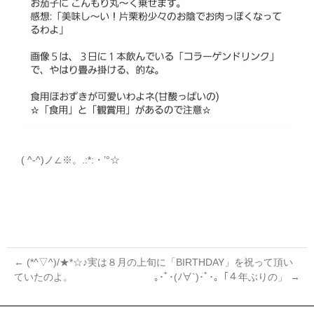
( ^-^)ノ∠※。.:*:・’°☆
←
(*^▽^)/★*☆♪実は８月の上旬に「BIRTHDAY」を祝って頂い
ていたのよ。
｡･ﾟ･(ﾉ∀`)･ﾟ･｡「４年ぶりの」
→
投
稿