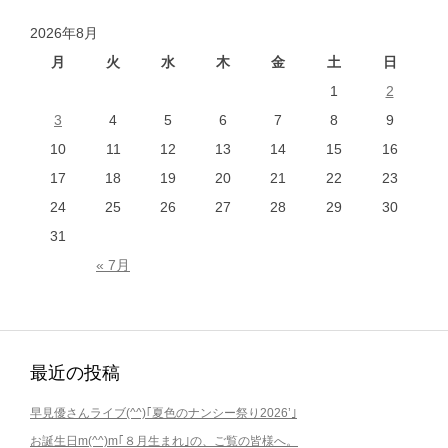
ナ
2026年8月
ビ
ゲ
月
火
水
木
金
土
日
ー
1
2
シ
3
4
5
6
7
8
9
ョ
10
11
12
13
14
15
16
ン
17
18
19
20
21
22
23
24
25
26
27
28
29
30
31
« 7月
最近の投稿
早見優さんライブ(^^)｢夏色のナンシー祭り2026’｣
お誕生日m(^^)m｢８月生まれ｣の、ご覧の皆様へ。