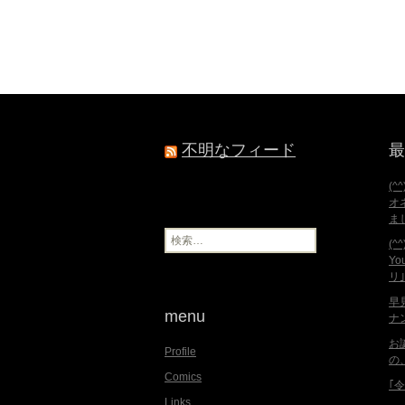
ゲ
ー
シ
ョ
ン
不明なフィード
最
(^
オ
ま
検
(
索
Y
:
リ
早
menu
ナ
お
Profile
の
Comics
｢
Links