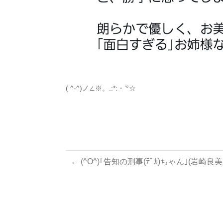
( ^-^)ノ∠※。.:*:・’°☆
←
(^O^)｢告知の刑事(ﾃﾞｶ)ちゃん｣(岩崎良
投
稿
ナ
ビ