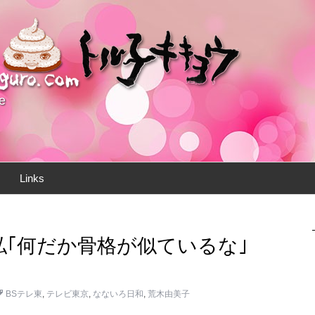
e
Links
と私｢何だか骨格が似ているな｣
BSテレ東
,
テレビ東京
,
なないろ日和
,
荒木由美子