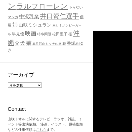
ン
ラルフローレン
下らない
井口資仁選手
中沢乳業
個
マンガ
姉
山咲ミシュラン
展
幸せ！ボンビーガー
沖
映画
早見優
桜
時事問題
松田聖子
ル
縄
猫
犬
父
香坂みゆ
花
異常筋肉ミッチの旅
き
アーカイブ
ア
ー
カ
イ
ブ
Contact
山咲トオルに関するテレビ、ラジオ、雑誌、イ
ベント等出演依頼、 漫画、イラスト、原稿依頼
などの仕事依頼は
こちら
まで。