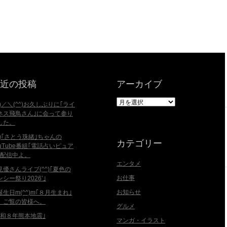
近の投稿
アーカイブ
ア
^)／＼(^^)お久しぶりに｢ライ
ー
ネス飛鳥さん｣に会って参り
カ
した。
イ
^^)｢さとう珠緒｣ちゃんの
ブ
カテゴリー
ouTube番組｢電話占いピュア
｣配信中よ。
エンタメ
見優さんライブ(^^)｢夏色の
お仕事
ンシー祭り2026’｣
お知らせ
誕生日m(^^)m｢８月生まれ｣
、ご覧の皆様へ。
グルメ
令和８年熊本地震｣
マンガ・イラスト