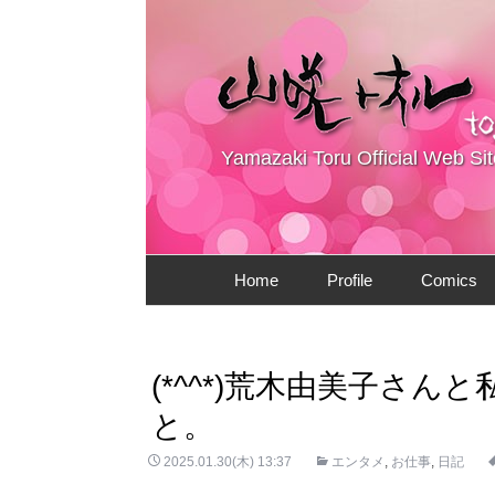
Yamazaki Toru Official Web Sit
コ
Home
Profile
Comics
ン
テ
ン
ツ
(*^^*)荒木由美子さん
へ
と。
ス
キ
2025.01.30(木) 13:37
エンタメ
,
お仕事
,
日記
ッ