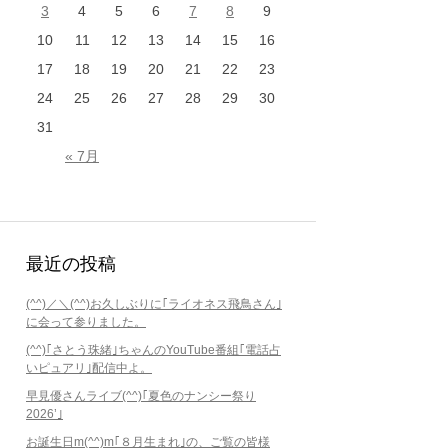
3
4
5
6
7
8
9
10
11
12
13
14
15
16
17
18
19
20
21
22
23
24
25
26
27
28
29
30
31
« 7月
最近の投稿
(^^)／＼(^^)お久しぶりに｢ライオネス飛鳥さん｣
に会って参りました。
(^^)｢さとう珠緒｣ちゃんのYouTube番組｢電話占
いピュアリ｣配信中よ。
早見優さんライブ(^^)｢夏色のナンシー祭り
2026’｣
お誕生日m(^^)m｢８月生まれ｣の、ご覧の皆様