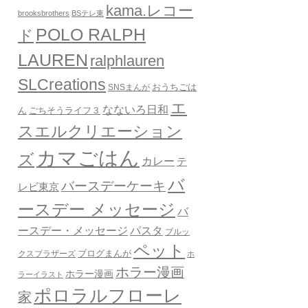
kama.レコー
brooksbrothers
BSテレ東
POLO RALPH
ド
LAUREN
ralphlauren
SLCreations
おうちごは
SNSまんが
エ
なないろ日和
ん
ごちそうライフ３
スエルクリエーション
カマごはん
ズ
カレー
テ
バ
バースデーケーキ
レビ東京
ースデー メッセージ
バ
ースデー・メッセージ
パスタ
ブルッ
ペット
クスブラザーズ
ブログまんが
ホ
ホラー漫画
ホラー漫画
ラーイラスト
ポロラルフローレ
家