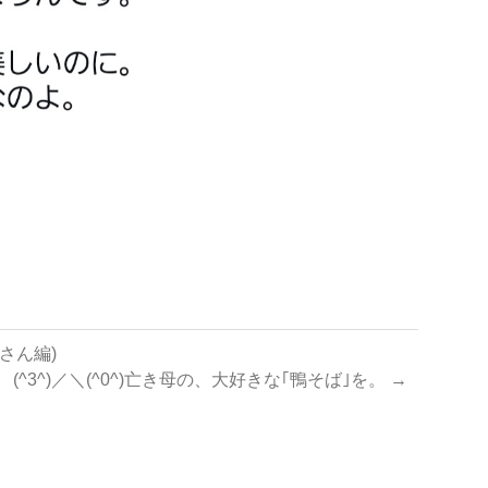
美さん編)
(^3^)／＼(^0^)亡き母の、大好きな｢鴨そば｣を。
→