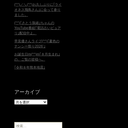
(^^)／＼(^^)お久しぶりに｢ライ
オネス飛鳥さん｣に会って参り
ました。
(^^)｢さとう珠緒｣ちゃんの
YouTube番組｢電話占いピュア
リ｣配信中よ。
早見優さんライブ(^^)｢夏色の
ナンシー祭り2026’｣
お誕生日m(^^)m｢８月生まれ｣
の、ご覧の皆様へ。
｢令和８年熊本地震｣
アーカイブ
ア
ー
カ
イ
ブ
検