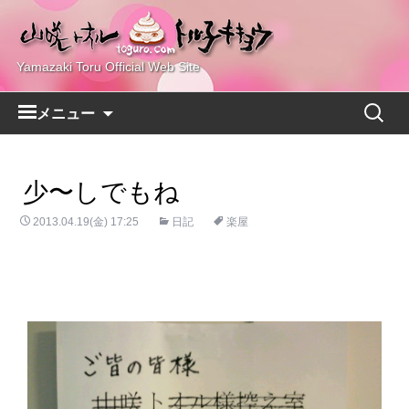
Yamazaki Toru Official Web Site
コ
検
メニュー
ン
索:
テ
ン
少〜しでもね
ツ
へ
2013.04.19(金) 17:25
日記
楽屋
ス
キ
ッ
プ