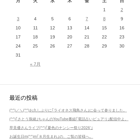
月
火
水
木
金
土
日
ゲ
1
2
ー
3
4
5
6
7
8
9
シ
10
11
12
13
14
15
16
ョ
17
18
19
20
21
22
23
ン
24
25
26
27
28
29
30
31
« 7月
最近の投稿
(^^)／＼(^^)お久しぶりに｢ライオネス飛鳥さん｣に会って参りました。
(^^)｢さとう珠緒｣ちゃんのYouTube番組｢電話占いピュアリ｣配信中よ。
早見優さんライブ(^^)｢夏色のナンシー祭り2026’｣
お誕生日m(^^)m｢８月生まれ｣の、ご覧の皆様へ。