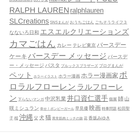
brooksbrothers
BSテレ東
RALPH LAUREN
ralphlauren
SLCreations
おうちごはん
ごちそうライフ３
SNSまんが
エスエルクリエーションズ
なないろ日和
カマごはん
バースデー
カレー
テレビ東京
バースデー メッセージ
ケーキ
バースデ
ー・メッセージ
パスタ
ブルックスブラザーズ
ブログまんが
ポ
ペット
ホラー漫画家
ホラー漫画
ホラーイラスト
ロラルフローレン
ラルフローレ
ン
井口資仁選手
姉
中沢乳業
山
個展
下らないマンガ
映画
咲ミシュラン
早見優
時事問題
松田聖
幸せ！ボンビーガール
沖縄
猫
犬
父
桜
香坂みゆき
子
花
異常筋肉ミッチの旅