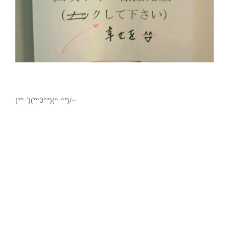
(*^-‘)(*^3^*)(^-^*)/~