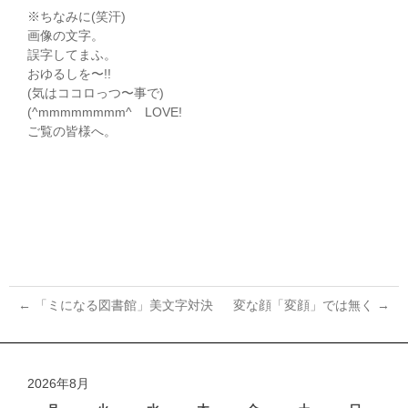
※ちなみに(笑汗)
画像の文字。
誤字してまふ。
おゆるしを〜!!
(気はココロっつ〜事で)
(^mmmmmmmm^ゞLOVE!
ご覧の皆様へ。
←
「ミになる図書館」美文字対決
変な顔「変顔」では無く
→
投
稿
ナ
2026年8月
ビ