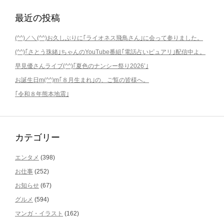
最近の投稿
(^^)／＼(^^)お久しぶりに｢ライオネス飛鳥さん｣に会って参りました。
(^^)｢さとう珠緒｣ちゃんのYouTube番組｢電話占いピュアリ｣配信中よ。
早見優さんライブ(^^)｢夏色のナンシー祭り2026’｣
お誕生日m(^^)m｢８月生まれ｣の、ご覧の皆様へ。
｢令和８年熊本地震｣
カテゴリー
エンタメ
(398)
お仕事
(252)
お知らせ
(67)
グルメ
(594)
マンガ・イラスト
(162)