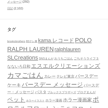
メッセージ
(292)
日記
(2,102)
タグ
POLO
kama.レコード
brooksbrothers
BSテレ東
RALPH LAUREN
ralphlauren
SLCreations
おうちごはん
ごちそうライフ３
SNSまんが
エスエルクリエーションズ
なないろ日和
カマごはん
バースデー
カレー
テレビ東京
バースデー メッセージ
ケーキ
バースデ
ー・メッセージ
パスタ
ブルックスブラザーズ
ブログまんが
ポ
ペット
ホラー漫画家
ホラー漫画
ホラーイラスト