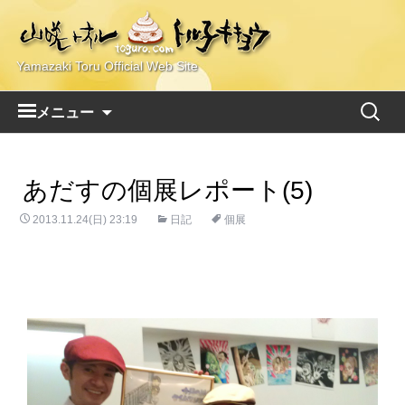
Yamazaki Toru Official Web Site
コ
検
メニュー
ン
索:
テ
ン
あだすの個展レポート(5)
ツ
へ
2013.11.24(日) 23:19
日記
個展
ス
キ
ッ
プ