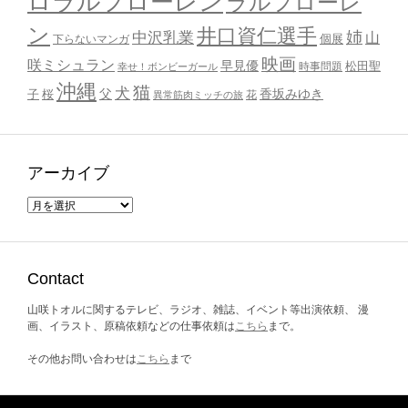
ロラルフローレン
ラルフローレ
ン
井口資仁選手
姉
中沢乳業
山
個展
下らないマンガ
映画
咲ミシュラン
早見優
時事問題
松田聖
幸せ！ボンビーガール
沖縄
猫
犬
父
桜
香坂みゆき
子
花
異常筋肉ミッチの旅
アーカイブ
ア
ー
カ
イ
ブ
Contact
山咲トオルに関するテレビ、ラジオ、雑誌、イベント等出演依頼、 漫
画、イラスト、原稿依頼などの仕事依頼は
こちら
まで。
その他お問い合わせは
こちら
まで