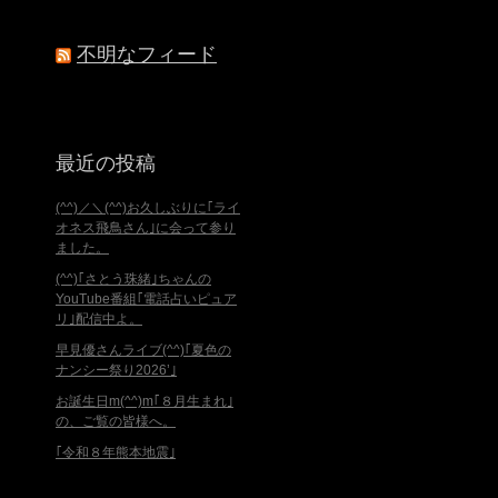
不明なフィード
最近の投稿
(^^)／＼(^^)お久しぶりに｢ライ
オネス飛鳥さん｣に会って参り
ました。
(^^)｢さとう珠緒｣ちゃんの
YouTube番組｢電話占いピュア
リ｣配信中よ。
早見優さんライブ(^^)｢夏色の
ナンシー祭り2026’｣
お誕生日m(^^)m｢８月生まれ｣
の、ご覧の皆様へ。
｢令和８年熊本地震｣