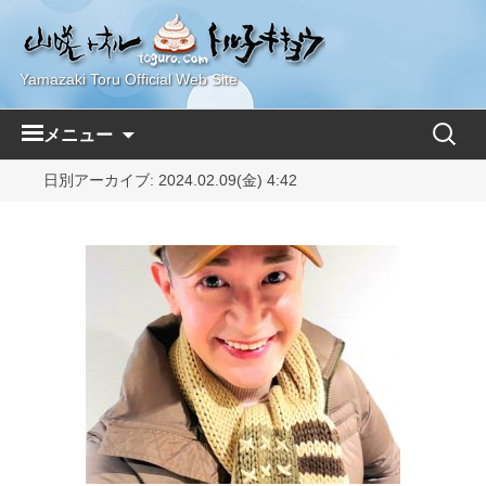
Yamazaki Toru Official Web Site
コ
検
メニュー
ン
索:
テ
日別アーカイブ: 2024.02.09(金) 4:42
ン
ツ
へ
ス
キ
ッ
プ