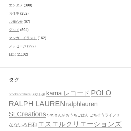
エンタメ
(398)
お仕事
(252)
お知らせ
(67)
グルメ
(594)
マンガ・イラスト
(162)
メッセージ
(292)
日記
(2,102)
タグ
POLO
kama.レコード
brooksbrothers
BSテレ東
RALPH LAUREN
ralphlauren
SLCreations
おうちごはん
ごちそうライフ３
SNSまんが
エスエルクリエーションズ
なないろ日和