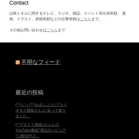
ブ
Contact
山咲トオルに関するテレビ、ラジオ、雑誌、イベント等出演依頼、 漫
画、イラスト、原稿依頼などの仕事依頼は
こちら
まで。
その他お問い合わせは
こちら
まで
不明なフィード
最近の投稿
(^^)／＼(^^)お久しぶりに｢ライ
オネス飛鳥さん｣に会って参り
ました。
(^^)｢さとう珠緒｣ちゃんの
YouTube番組｢電話占いピュア
リ｣配信中よ。