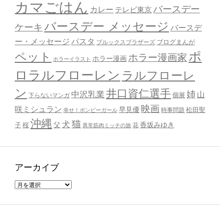
カマごはん
バースデー
カレー
テレビ東京
バースデー メッセージ
ケーキ
バースデ
ー・メッセージ
パスタ
ブルックスブラザーズ
ブログまんが
ポ
ペット
ホラー漫画家
ホラー漫画
ホラーイラスト
ロラルフローレン
ラルフローレ
ン
井口資仁選手
姉
中沢乳業
山
個展
下らないマンガ
映画
咲ミシュラン
早見優
時事問題
松田聖
幸せ！ボンビーガール
沖縄
猫
犬
父
桜
香坂みゆき
子
花
異常筋肉ミッチの旅
アーカイブ
ア
ー
カ
イ