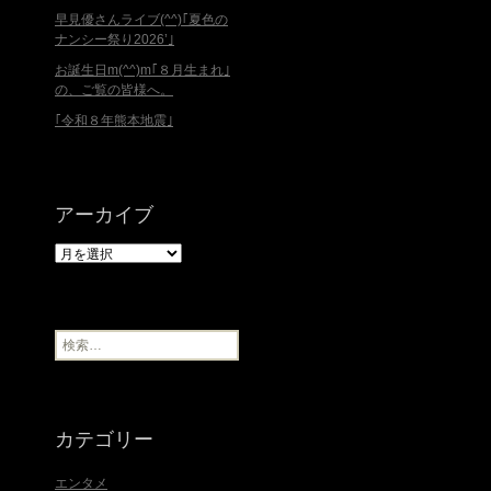
早見優さんライブ(^^)｢夏色の
ナンシー祭り2026’｣
お誕生日m(^^)m｢８月生まれ｣
の、ご覧の皆様へ。
｢令和８年熊本地震｣
アーカイブ
ア
ー
カ
イ
ブ
検
索
:
カテゴリー
エンタメ