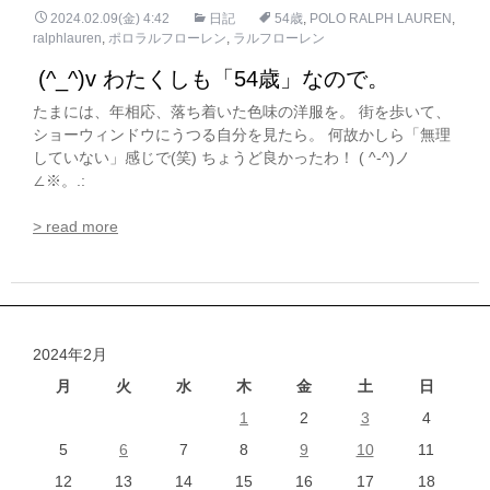
2024.02.09(金) 4:42
日記
54歳
,
POLO RALPH LAUREN
,
ralphlauren
,
ポロラルフローレン
,
ラルフローレン
(^_^)v わたくしも「54歳」なので。
たまには、年相応、落ち着いた色味の洋服を。 街を歩いて、
ショーウィンドウにうつる自分を見たら。 何故かしら「無理
していない」感じで(笑) ちょうど良かったわ！ ( ^-^)ノ
∠※。.:
> read more
2024年2月
月
火
水
木
金
土
日
1
2
3
4
5
6
7
8
9
10
11
12
13
14
15
16
17
18