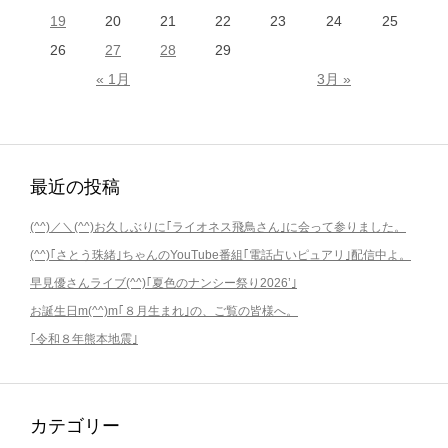
19
20
21
22
23
24
25
26
27
28
29
« 1月
3月 »
最近の投稿
(^^)／＼(^^)お久しぶりに｢ライオネス飛鳥さん｣に会って参りました。
(^^)｢さとう珠緒｣ちゃんのYouTube番組｢電話占いピュアリ｣配信中よ。
早見優さんライブ(^^)｢夏色のナンシー祭り2026’｣
お誕生日m(^^)m｢８月生まれ｣の、ご覧の皆様へ。
｢令和８年熊本地震｣
カテゴリー