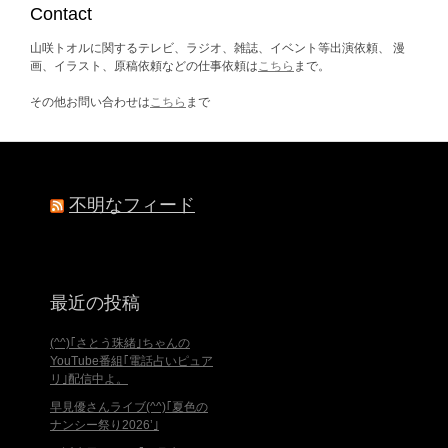
ブ
Contact
山咲トオルに関するテレビ、ラジオ、雑誌、イベント等出演依頼、 漫
画、イラスト、原稿依頼などの仕事依頼は
こちら
まで。
その他お問い合わせは
こちら
まで
不明なフィード
最近の投稿
(^^)｢さとう珠緒｣ちゃんの
YouTube番組｢電話占いピュア
リ｣配信中よ。
早見優さんライブ(^^)｢夏色の
ナンシー祭り2026’｣