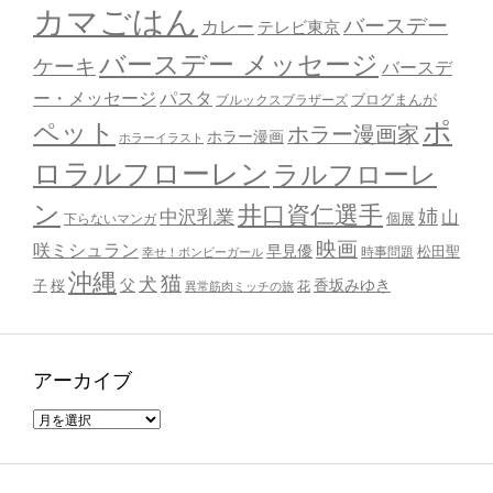
カマごはん
バースデー
カレー
テレビ東京
バースデー メッセージ
ケーキ
バースデ
ー・メッセージ
パスタ
ブルックスブラザーズ
ブログまんが
ポ
ペット
ホラー漫画家
ホラー漫画
ホラーイラスト
ロラルフローレン
ラルフローレ
ン
井口資仁選手
姉
中沢乳業
山
個展
下らないマンガ
映画
咲ミシュラン
早見優
時事問題
松田聖
幸せ！ボンビーガール
沖縄
猫
犬
父
桜
香坂みゆき
子
花
異常筋肉ミッチの旅
アーカイブ
ア
ー
カ
イ