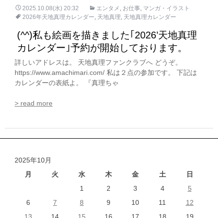
2025.10.08(水) 20:32
エンタメ
,
お仕事
,
マンガ・イラスト
2026年天地真理カレンダー
,
天地真理
,
天地真理カレンダー
(^^)私も絵画を描きました｢2026’天地真理
カレンダー｣予約が開始しております。
詳しいアドレスは。 天地真理ファンクラブへ どうぞ。
https://www.amachimari.com/ 私は２点の参加です。 下記は
カレンダーの表紙よ。 『真理ちゃ
> read more
2025年10月
月
火
水
木
金
土
日
1
2
3
4
5
6
7
8
9
10
11
12
13
14
15
16
17
18
19