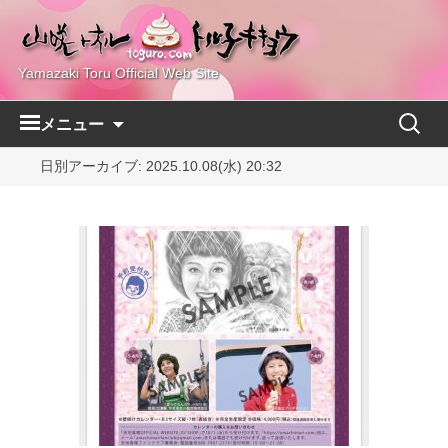
Yamazaki Toru Official Web Site
コ
検
メニュー
ン
索:
テ
日別アーカイブ: 2025.10.08(水) 20:32
ン
ツ
へ
ス
キ
ッ
プ