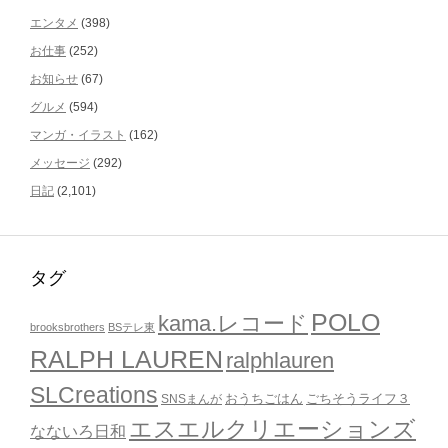
エンタメ
(398)
お仕事
(252)
お知らせ
(67)
グルメ
(594)
マンガ・イラスト
(162)
メッセージ
(292)
日記
(2,101)
タグ
POLO
kama.レコード
brooksbrothers
BSテレ東
RALPH LAUREN
ralphlauren
SLCreations
おうちごはん
ごちそうライフ３
SNSまんが
エスエルクリエーションズ
なないろ日和