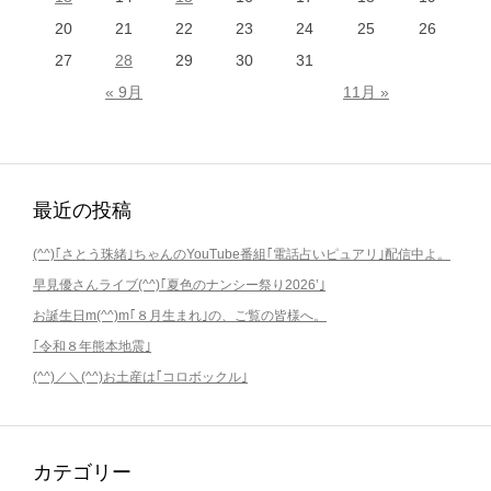
20
21
22
23
24
25
26
27
28
29
30
31
« 9月
11月 »
最近の投稿
(^^)｢さとう珠緒｣ちゃんのYouTube番組｢電話占いピュアリ｣配信中よ。
早見優さんライブ(^^)｢夏色のナンシー祭り2026’｣
お誕生日m(^^)m｢８月生まれ｣の、ご覧の皆様へ。
｢令和８年熊本地震｣
(^^)／＼(^^)お土産は｢コロボックル｣
カテゴリー