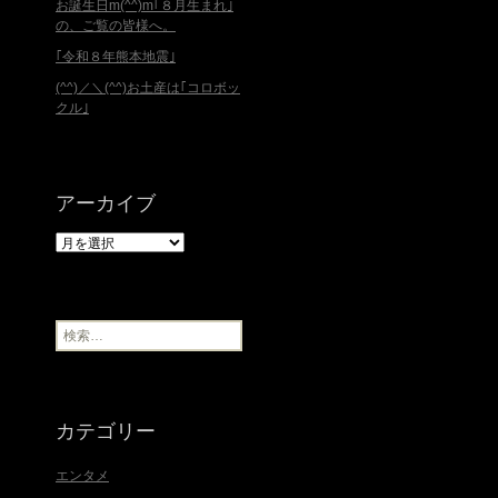
お誕生日m(^^)m｢８月生まれ｣
の、ご覧の皆様へ。
｢令和８年熊本地震｣
(^^)／＼(^^)お土産は｢コロボッ
クル｣
アーカイブ
ア
ー
カ
イ
ブ
検
索
:
カテゴリー
エンタメ