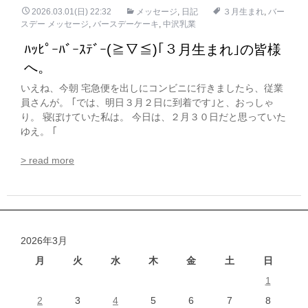
2026.03.01(日) 22:32
メッセージ
,
日記
３月生まれ
,
バー
スデー メッセージ
,
バースデーケーキ
,
中沢乳業
ﾊｯﾋﾟｰﾊﾞｰｽﾃﾞｰ(≧▽≦)｢３月生まれ｣の皆様
へ。
いえね、今朝 宅急便を出しにコンビニに行きましたら、従業
員さんが。 ｢では、明日３月２日に到着です｣と、おっしゃ
り。 寝ぼけていた私は。 今日は、２月３０日だと思っていた
ゆえ。 ｢
> read more
2026年3月
月
火
水
木
金
土
日
1
2
3
4
5
6
7
8