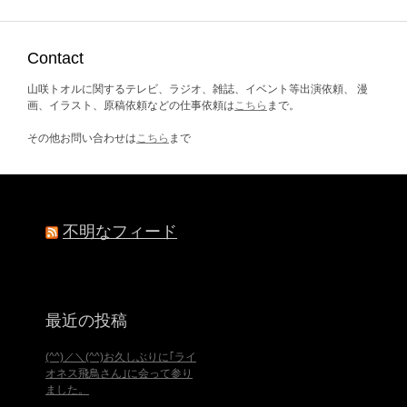
ー
カ
イ
ブ
Contact
山咲トオルに関するテレビ、ラジオ、雑誌、イベント等出演依頼、 漫
画、イラスト、原稿依頼などの仕事依頼は
こちら
まで。
その他お問い合わせは
こちら
まで
不明なフィード
最近の投稿
(^^)／＼(^^)お久しぶりに｢ライ
オネス飛鳥さん｣に会って参り
ました。