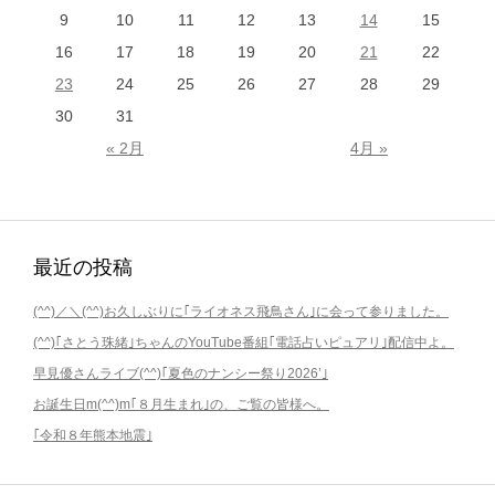
9
10
11
12
13
14
15
16
17
18
19
20
21
22
23
24
25
26
27
28
29
30
31
« 2月
4月 »
最近の投稿
(^^)／＼(^^)お久しぶりに｢ライオネス飛鳥さん｣に会って参りました。
(^^)｢さとう珠緒｣ちゃんのYouTube番組｢電話占いピュアリ｣配信中よ。
早見優さんライブ(^^)｢夏色のナンシー祭り2026’｣
お誕生日m(^^)m｢８月生まれ｣の、ご覧の皆様へ。
｢令和８年熊本地震｣