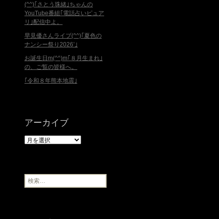
(^^)｢さとう珠緒｣ちゃんの
YouTube番組｢電話占いピュア
リ｣配信中よ。
早見優さんライブ(^^)｢夏色の
ナンシー祭り2026’｣
お誕生日m(^^)m｢８月生まれ｣
の、ご覧の皆様へ。
｢令和８年熊本地震｣
アーカイブ
ア
ー
カ
イ
ブ
検
索
: