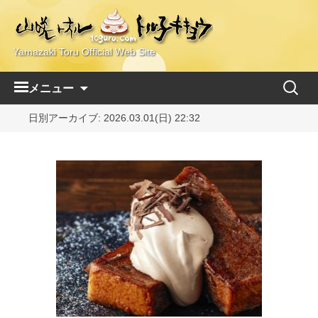
Yamazaki Toru Official Web Site
コ
検
メニュー
ン
索:
テ
日別アーカイブ: 2026.03.01(日) 22:32
ン
ツ
へ
ス
キ
ッ
プ