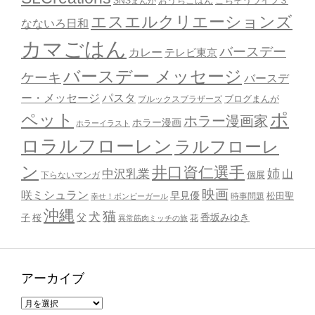
おうちごはん
ごちそうライフ３
SNSまんが
エスエルクリエーションズ
なないろ日和
カマごはん
バースデー
カレー
テレビ東京
バースデー メッセージ
ケーキ
バースデ
ー・メッセージ
パスタ
ブルックスブラザーズ
ブログまんが
ポ
ペット
ホラー漫画家
ホラー漫画
ホラーイラスト
ロラルフローレン
ラルフローレ
ン
井口資仁選手
姉
中沢乳業
山
個展
下らないマンガ
映画
咲ミシュラン
早見優
時事問題
松田聖
幸せ！ボンビーガール
沖縄
猫
犬
父
桜
香坂みゆき
子
花
異常筋肉ミッチの旅
アーカイブ
ア