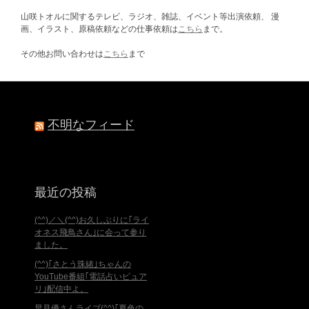
山咲トオルに関するテレビ、ラジオ、雑誌、イベント等出演依頼、 漫
画、イラスト、原稿依頼などの仕事依頼は
こちら
まで。
その他お問い合わせは
こちら
まで
不明なフィード
最近の投稿
(^^)／＼(^^)お久しぶりに｢ライ
オネス飛鳥さん｣に会って参り
ました。
(^^)｢さとう珠緒｣ちゃんの
YouTube番組｢電話占いピュア
リ｣配信中よ。
早見優さんライブ(^^)｢夏色の