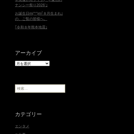
ナンシー祭り2026’｣
お誕生日m(^^)m｢８月生まれ｣
の、ご覧の皆様へ。
｢令和８年熊本地震｣
アーカイブ
ア
ー
カ
イ
ブ
検
索
:
カテゴリー
エンタメ