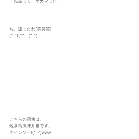
「先生って、オカマっ!?」
ち、違ったわ(笑笑笑)
(^-^)(^^ゞ(^-^)
こちらの画像は。
焼き鳥風味弁当です。
オイシソー!(*^-‘)www