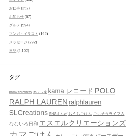
お仕事
(252)
お知らせ
(67)
グルメ
(594)
マンガ・イラスト
(162)
メッセージ
(292)
日記
(2,102)
タグ
POLO
kama.レコード
brooksbrothers
BSテレ東
RALPH LAUREN
ralphlauren
SLCreations
おうちごはん
ごちそうライフ３
SNSまんが
エスエルクリエーションズ
なないろ日和
カマごはん
バースデー