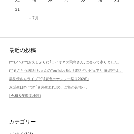
24
25
26
27
28
29
30
31
« 7月
最近の投稿
(^^)／＼(^^)お久しぶりに｢ライオネス飛鳥さん｣に会って参りました。
(^^)｢さとう珠緒｣ちゃんのYouTube番組｢電話占いピュアリ｣配信中よ。
早見優さんライブ(^^)｢夏色のナンシー祭り2026’｣
お誕生日m(^^)m｢８月生まれ｣の、ご覧の皆様へ。
｢令和８年熊本地震｣
カテゴリー
エンタメ
(398)