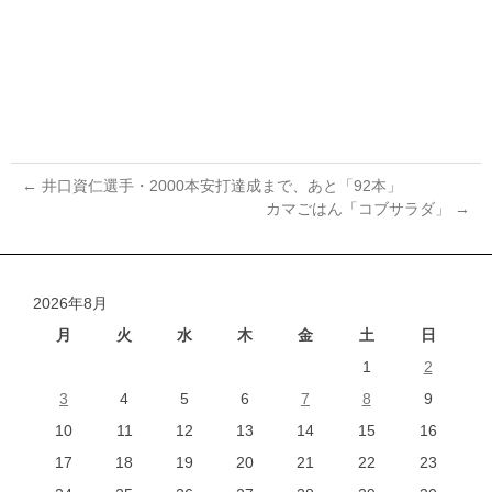
←
井口資仁選手・2000本安打達成まで、あと「92本」
カマごはん「コブサラダ」
→
投
稿
ナ
2026年8月
ビ
ゲ
月
火
水
木
金
土
日
ー
1
2
シ
3
4
5
6
7
8
9
ョ
10
11
12
13
14
15
16
ン
17
18
19
20
21
22
23