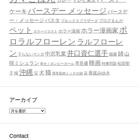
カレー
テレビ東京
バースデー メッセージ
ケーキ
バースデ
ー・メッセージ
パスタ
ブルックスブラザーズ
ブログまんが
ポ
ペット
ホラー漫画家
ホラー漫画
ホラーイラスト
ロラルフローレン
ラルフローレ
ン
井口資仁選手
姉
中沢乳業
山
個展
下らないマンガ
映画
咲ミシュラン
早見優
時事問題
松田聖
幸せ！ボンビーガール
沖縄
猫
犬
父
桜
香坂みゆき
子
花
異常筋肉ミッチの旅
アーカイブ
ア
ー
カ
イ
ブ
Contact