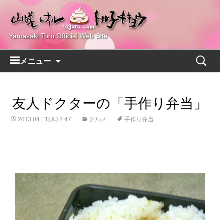
Yamazaki Toru Official Web Site
コ
検
メニュー
ン
索:
テ
ン
友人ドクターの「手作り弁当」
ツ
へ
2013.04.11(木) 2:47
グルメ
手作り弁当
ス
キ
ッ
プ