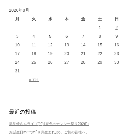
稿
ナ
2026年8月
ビ
月
火
水
木
金
土
日
ゲ
1
2
ー
3
4
5
6
7
8
9
シ
10
11
12
13
14
15
16
ョ
17
18
19
20
21
22
23
ン
24
25
26
27
28
29
30
31
« 7月
最近の投稿
早見優さんライブ(^^)｢夏色のナンシー祭り2026’｣
お誕生日m(^^)m｢８月生まれ｣の、ご覧の皆様へ。