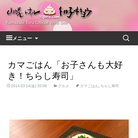
Yamazaki Toru Official Web Site
コ
検
メニュー
ン
索:
テ
ン
カマごはん「お子さんも大好
ツ
へ
き！ちらし寿司」
ス
2014.03.14(金) 20:08
キ
グルメ
カマごはん
,
ちらし寿司
ッ
プ