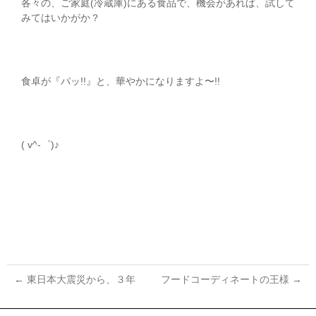
各々の、ご家庭(冷蔵庫)にある食品で、機会があれば、試して
みてはいかがか？
食卓が『パッ!!』と、華やかになりますよ〜!!
( v^-゜)♪
←
東日本大震災から、３年
フードコーディネートの王様
→
投