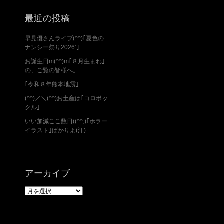
最近の投稿
早見優さんライブ(^^)｢夏色の
ナンシー祭り2026’｣
お誕生日m(^^)m｢８月生まれ｣
の、ご覧の皆様へ。
｢令和８年熊本地震｣
(^^)／＼(^^)お土産は｢コロボッ
クル｣
いい加減ここ数日((^^;)｢ホラー
イラスト｣ばかりよ(汗)
アーカイブ
ア
ー
カ
イ