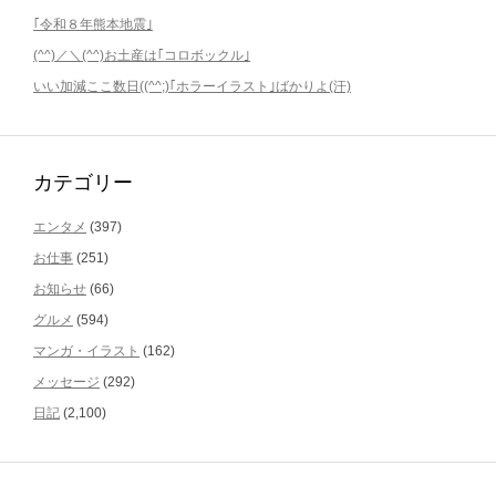
｢令和８年熊本地震｣
(^^)／＼(^^)お土産は｢コロボックル｣
いい加減ここ数日((^^;)｢ホラーイラスト｣ばかりよ(汗)
カテゴリー
エンタメ
(397)
お仕事
(251)
お知らせ
(66)
グルメ
(594)
マンガ・イラスト
(162)
メッセージ
(292)
日記
(2,100)