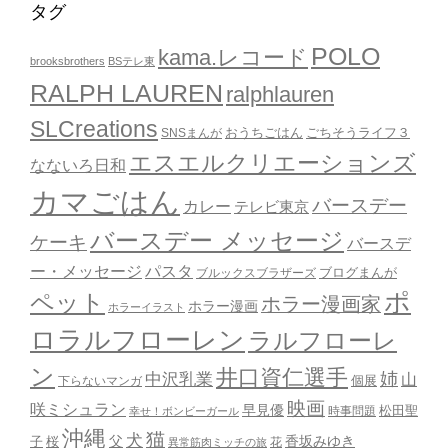
タグ
POLO
kama.レコード
brooksbrothers
BSテレ東
RALPH LAUREN
ralphlauren
SLCreations
おうちごはん
ごちそうライフ３
SNSまんが
エスエルクリエーションズ
なないろ日和
カマごはん
バースデー
カレー
テレビ東京
バースデー メッセージ
ケーキ
バースデ
ー・メッセージ
パスタ
ブルックスブラザーズ
ブログまんが
ポ
ペット
ホラー漫画家
ホラー漫画
ホラーイラスト
ロラルフローレン
ラルフローレ
ン
井口資仁選手
姉
中沢乳業
山
個展
下らないマンガ
映画
咲ミシュラン
早見優
時事問題
松田聖
幸せ！ボンビーガール
沖縄
猫
犬
父
桜
香坂みゆき
子
花
異常筋肉ミッチの旅