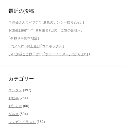
最近の投稿
早見優さんライブ(^^)｢夏色のナンシー祭り2026’｣
お誕生日m(^^)m｢８月生まれ｣の、ご覧の皆様へ。
｢令和８年熊本地震｣
(^^)／＼(^^)お土産は｢コロボックル｣
いい加減ここ数日((^^;)｢ホラーイラスト｣ばかりよ(汗)
カテゴリー
エンタメ
(397)
お仕事
(251)
お知らせ
(66)
グルメ
(594)
マンガ・イラスト
(162)