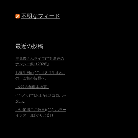
不明なフィード
最近の投稿
早見優さんライブ(^^)｢夏色の
ナンシー祭り2026’｣
お誕生日m(^^)m｢８月生まれ｣
の、ご覧の皆様へ。
｢令和８年熊本地震｣
(^^)／＼(^^)お土産は｢コロボッ
クル｣
いい加減ここ数日((^^;)｢ホラー
イラスト｣ばかりよ(汗)