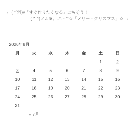
←
( *´艸)v「すぐ作りたくなる」ごちそう！
( ^-^)ノ∠※。.:*:・’°☆「メリー・クリスマス」☆
→
投
稿
ナ
2026年8月
ビ
ゲ
月
火
水
木
金
土
日
ー
1
2
シ
3
4
5
6
7
8
9
ョ
10
11
12
13
14
15
16
ン
17
18
19
20
21
22
23
24
25
26
27
28
29
30
31
« 7月