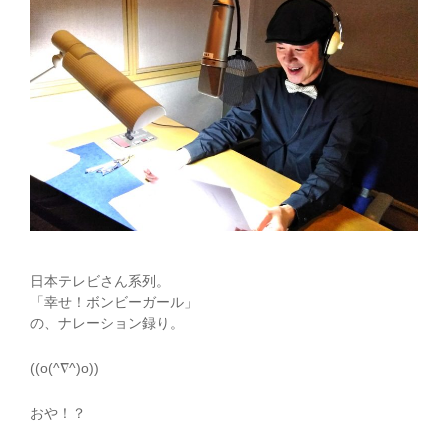
日本テレビさん系列。
「幸せ！ボンビーガール」
の、ナレーション録り。
((o(^∇^)o))
おや！？