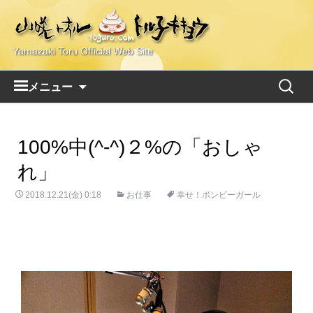
Yamazaki Toru Official Web Site
コ
検
メニュー
ン
索:
テ
ン
100%中(^-^)２%の「おしゃ
ツ
へ
れ」
ス
2018.12.21(金) 0:18
キ
お仕事
幸せ！ボンビーガール
ッ
プ