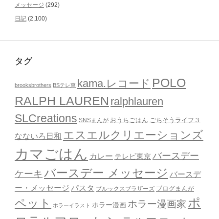
メッセージ
(292)
日記
(2,100)
タグ
POLO
kama.レコード
brooksbrothers
BSテレ東
RALPH LAUREN
ralphlauren
SLCreations
おうちごはん
ごちそうライフ３
SNSまんが
エスエルクリエーションズ
なないろ日和
カマごはん
バースデー
カレー
テレビ東京
バースデー メッセージ
ケーキ
バースデ
ー・メッセージ
パスタ
ブルックスブラザーズ
ブログまんが
ポ
ペット
ホラー漫画家
ホラー漫画
ホラーイラスト