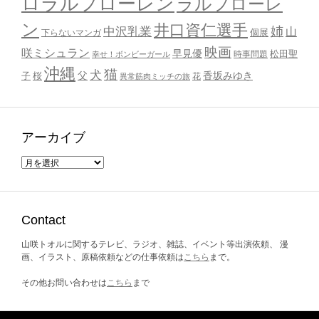
ロラルフローレン
ラルフローレ
ン
井口資仁選手
姉
中沢乳業
山
個展
下らないマンガ
映画
咲ミシュラン
早見優
時事問題
松田聖
幸せ！ボンビーガール
沖縄
猫
犬
父
桜
香坂みゆき
子
花
異常筋肉ミッチの旅
アーカイブ
ア
ー
カ
イ
ブ
Contact
山咲トオルに関するテレビ、ラジオ、雑誌、イベント等出演依頼、 漫
画、イラスト、原稿依頼などの仕事依頼は
こちら
まで。
その他お問い合わせは
こちら
まで