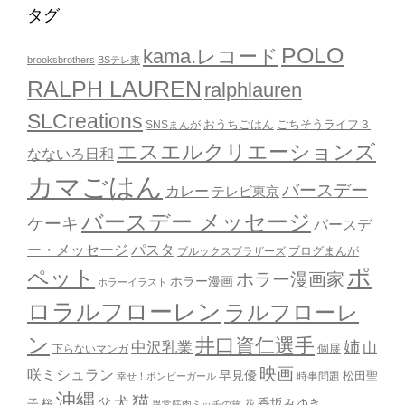
タグ
POLO
kama.レコード
brooksbrothers
BSテレ東
RALPH LAUREN
ralphlauren
SLCreations
おうちごはん
ごちそうライフ３
SNSまんが
エスエルクリエーションズ
なないろ日和
カマごはん
バースデー
カレー
テレビ東京
バースデー メッセージ
ケーキ
バースデ
ー・メッセージ
パスタ
ブルックスブラザーズ
ブログまんが
ポ
ペット
ホラー漫画家
ホラー漫画
ホラーイラスト
ロラルフローレン
ラルフローレ
ン
井口資仁選手
姉
中沢乳業
山
個展
下らないマンガ
映画
咲ミシュラン
早見優
時事問題
松田聖
幸せ！ボンビーガール
沖縄
猫
犬
父
桜
香坂みゆき
子
花
異常筋肉ミッチの旅