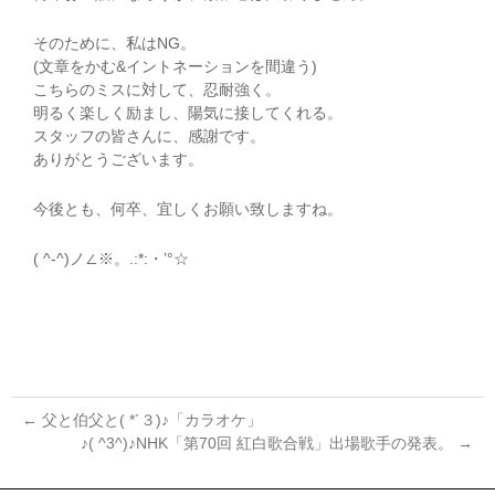
そのために、私はNG。
(文章をかむ&イントネーションを間違う)
こちらのミスに対して、忍耐強く。
明るく楽しく励まし、陽気に接してくれる。
スタッフの皆さんに、感謝です。
ありがとうございます。
今後とも、何卒、宜しくお願い致しますね。
( ^-^)ノ∠※。.:*:・’°☆
←
父と伯父と( *´３)♪「カラオケ」
♪( ^3^)♪NHK「第70回 紅白歌合戦」出場歌手の発表。
→
投
稿