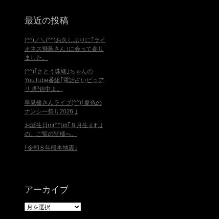
最近の投稿
(^^)／＼(^^)お久しぶりに｢ライ
オネス飛鳥さん｣に会って参り
ました。
(^^)｢さとう珠緒｣ちゃんの
YouTube番組｢電話占いピュア
リ｣配信中よ。
早見優さんライブ(^^)｢夏色の
ナンシー祭り2026’｣
お誕生日m(^^)m｢８月生まれ｣
の、ご覧の皆様へ。
｢令和８年熊本地震｣
アーカイブ
ア
ー