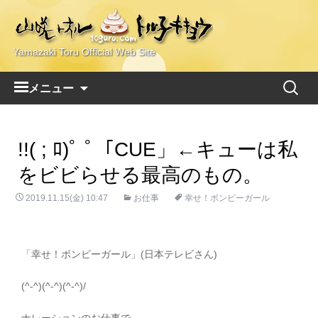
Yamazaki Toru Official Web Site
コ
検
メニュー
ン
索:
テ
ン
!!( ; ﾛ)ﾟ ﾟ「CUE」←キューは私
ツ
へ
をビビらせる最高のもの。
ス
2019.11.15(金) 10:47
キ
お仕事
幸せ！ボンビーガール
ッ
プ
「幸せ！ボンビーガール」(日本テレビさん)
(^-^)(^-^)(^-^)/