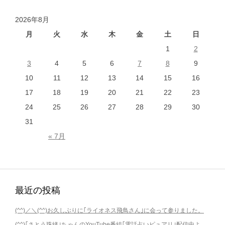
ナ
2026年8月
ビ
ゲ
月
火
水
木
金
土
日
ー
1
2
シ
3
4
5
6
7
8
9
ョ
10
11
12
13
14
15
16
ン
17
18
19
20
21
22
23
24
25
26
27
28
29
30
31
« 7月
最近の投稿
(^^)／＼(^^)お久しぶりに｢ライオネス飛鳥さん｣に会って参りました。
(^^)｢さとう珠緒｣ちゃんのYouTube番組｢電話占いピュアリ｣配信中よ。