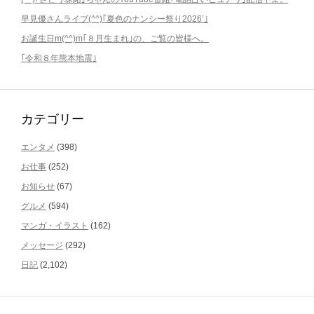
早見優さんライブ(^^)｢夏色のナンシー祭り2026’｣
お誕生日m(^^)m｢８月生まれ｣の、ご覧の皆様へ。
｢令和８年熊本地震｣
カテゴリー
エンタメ
(398)
お仕事
(252)
お知らせ
(67)
グルメ
(594)
マンガ・イラスト
(162)
メッセージ
(292)
日記
(2,102)