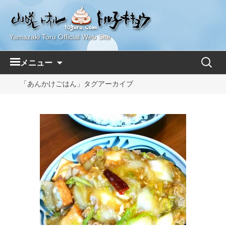
Yamazaki Toru Official Web Site
コ
検
メニュー
ン
索:
テ
「あんかけごはん」タグアーカイブ
ン
ツ
へ
ス
キ
ッ
プ