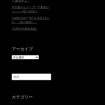
リ｣配信中よ。
早見優さんライブ(^^)｢夏色の
ナンシー祭り2026’｣
お誕生日m(^^)m｢８月生まれ｣
の、ご覧の皆様へ。
｢令和８年熊本地震｣
アーカイブ
ア
ー
カ
イ
ブ
検
索
:
カテゴリー