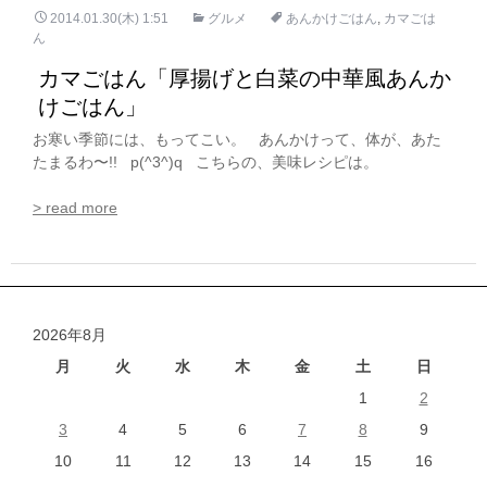
2014.01.30(木) 1:51
グルメ
あんかけごはん
,
カマごは
ん
カマごはん「厚揚げと白菜の中華風あんか
けごはん」
お寒い季節には、もってこい。 あんかけって、体が、あた
たまるわ〜!! p(^3^)q こちらの、美味レシピは。
> read more
2026年8月
月
火
水
木
金
土
日
1
2
3
4
5
6
7
8
9
10
11
12
13
14
15
16