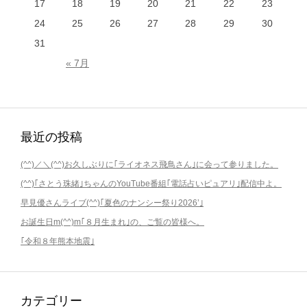
17
18
19
20
21
22
23
24
25
26
27
28
29
30
31
« 7月
最近の投稿
(^^)／＼(^^)お久しぶりに｢ライオネス飛鳥さん｣に会って参りました。
(^^)｢さとう珠緒｣ちゃんのYouTube番組｢電話占いピュアリ｣配信中よ。
早見優さんライブ(^^)｢夏色のナンシー祭り2026’｣
お誕生日m(^^)m｢８月生まれ｣の、ご覧の皆様へ。
｢令和８年熊本地震｣
カテゴリー