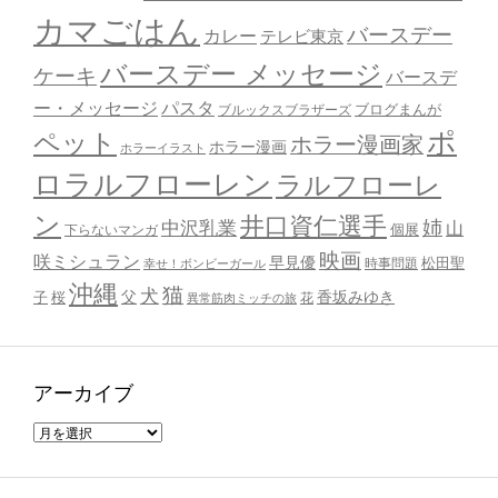
カマごはん
バースデー
カレー
テレビ東京
バースデー メッセージ
ケーキ
バースデ
ー・メッセージ
パスタ
ブルックスブラザーズ
ブログまんが
ポ
ペット
ホラー漫画家
ホラー漫画
ホラーイラスト
ロラルフローレン
ラルフローレ
ン
井口資仁選手
姉
中沢乳業
山
個展
下らないマンガ
映画
咲ミシュラン
早見優
時事問題
松田聖
幸せ！ボンビーガール
沖縄
猫
犬
父
桜
香坂みゆき
子
花
異常筋肉ミッチの旅
アーカイブ
ア
ー
カ
イ