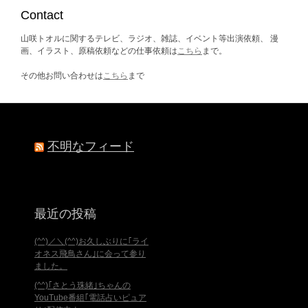
ブ
Contact
山咲トオルに関するテレビ、ラジオ、雑誌、イベント等出演依頼、 漫
画、イラスト、原稿依頼などの仕事依頼は
こちら
まで。
その他お問い合わせは
こちら
まで
不明なフィード
最近の投稿
(^^)／＼(^^)お久しぶりに｢ライ
オネス飛鳥さん｣に会って参り
ました。
(^^)｢さとう珠緒｣ちゃんの
YouTube番組｢電話占いピュア