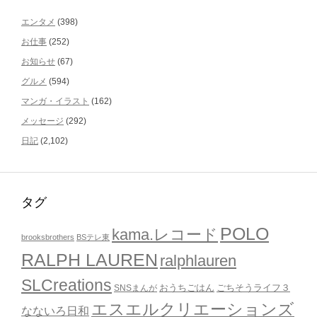
エンタメ
(398)
お仕事
(252)
お知らせ
(67)
グルメ
(594)
マンガ・イラスト
(162)
メッセージ
(292)
日記
(2,102)
タグ
POLO
kama.レコード
brooksbrothers
BSテレ東
RALPH LAUREN
ralphlauren
SLCreations
おうちごはん
ごちそうライフ３
SNSまんが
エスエルクリエーションズ
なないろ日和