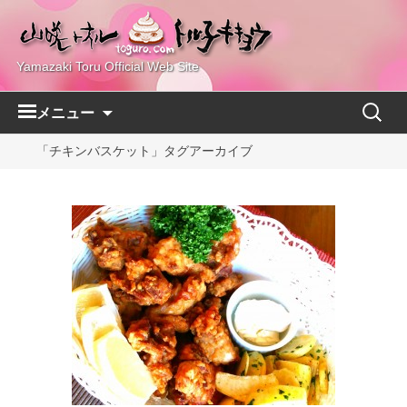
Yamazaki Toru Official Web Site
コ
検
メニュー
ン
索:
テ
「チキンバスケット」タグアーカイブ
ン
ツ
へ
ス
キ
ッ
プ