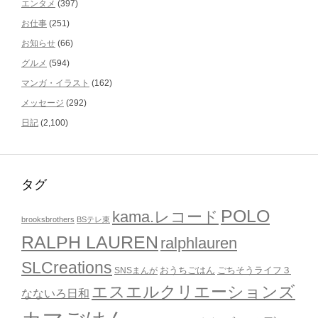
エンタメ
(397)
お仕事
(251)
お知らせ
(66)
グルメ
(594)
マンガ・イラスト
(162)
メッセージ
(292)
日記
(2,100)
タグ
POLO
kama.レコード
brooksbrothers
BSテレ東
RALPH LAUREN
ralphlauren
SLCreations
おうちごはん
ごちそうライフ３
SNSまんが
エスエルクリエーションズ
なないろ日和