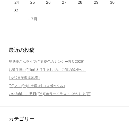
24
25
26
27
28
29
30
31
« 7月
最近の投稿
早見優さんライブ(^^)｢夏色のナンシー祭り2026’｣
お誕生日m(^^)m｢８月生まれ｣の、ご覧の皆様へ。
｢令和８年熊本地震｣
(^^)／＼(^^)お土産は｢コロボックル｣
いい加減ここ数日((^^;)｢ホラーイラスト｣ばかりよ(汗)
カテゴリー