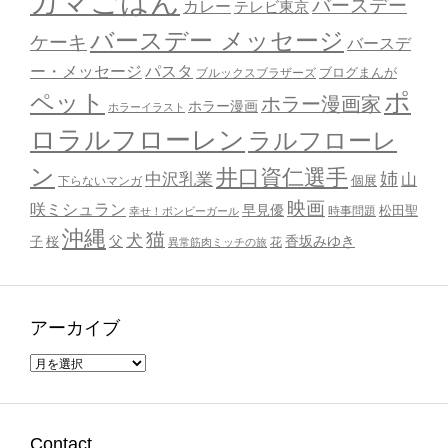
カマごはん
バースデー
カレー
テレビ東京
バースデー メッセージ
ケーキ
バースデ
ー・メッセージ
パスタ
ブルックスブラザーズ
ブログまんが
ポ
ペット
ホラー漫画家
ホラー漫画
ホラーイラスト
ロラルフローレン
ラルフローレ
ン
井口資仁選手
姉
中沢乳業
山
個展
下らないマンガ
映画
咲ミシュラン
早見優
時事問題
松田聖
幸せ！ボンビーガール
沖縄
猫
犬
父
桜
香坂みゆき
子
花
異常筋肉ミッチの旅
アーカイブ
ア
ー
カ
イ
ブ
Contact