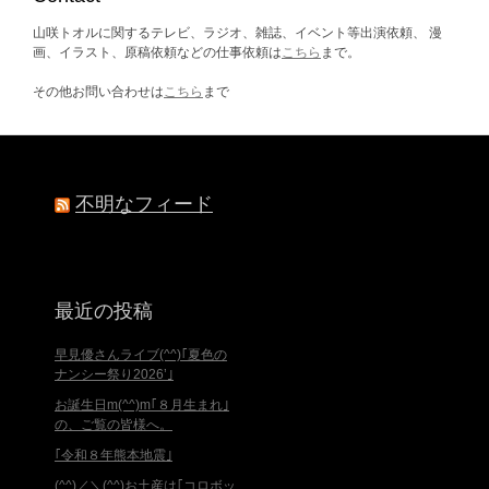
山咲トオルに関するテレビ、ラジオ、雑誌、イベント等出演依頼、 漫
画、イラスト、原稿依頼などの仕事依頼は
こちら
まで。
その他お問い合わせは
こちら
まで
不明なフィード
最近の投稿
早見優さんライブ(^^)｢夏色の
ナンシー祭り2026’｣
お誕生日m(^^)m｢８月生まれ｣
の、ご覧の皆様へ。
｢令和８年熊本地震｣
(^^)／＼(^^)お土産は｢コロボッ