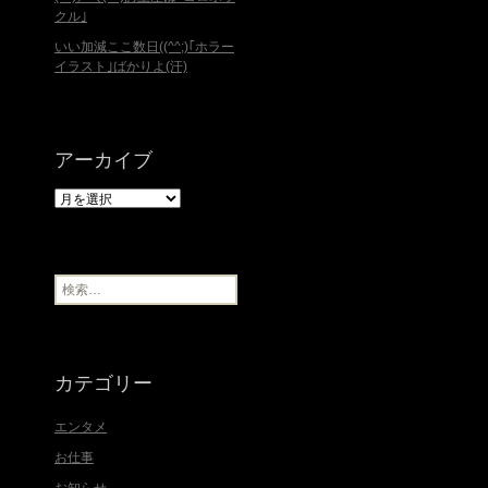
クル｣
いい加減ここ数日((^^;)｢ホラー
イラスト｣ばかりよ(汗)
アーカイブ
ア
ー
カ
イ
ブ
検
索
:
カテゴリー
エンタメ
お仕事