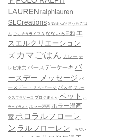
POLO RALPH
ド
LAUREN
ralphlauren
SLCreations
おうちごは
SNSまんが
エ
なないろ日和
ん
ごちそうライフ３
スエルクリエーション
カマごはん
ズ
カレー
テ
バ
バースデーケーキ
レビ東京
ースデー メッセージ
バ
ースデー・メッセージ
パスタ
ブルッ
ペット
クスブラザーズ
ブログまんが
ホ
ホラー漫画
ホラー漫画
ラーイラスト
ポロラルフローレ
家
ン
ラルフローレン
下らない