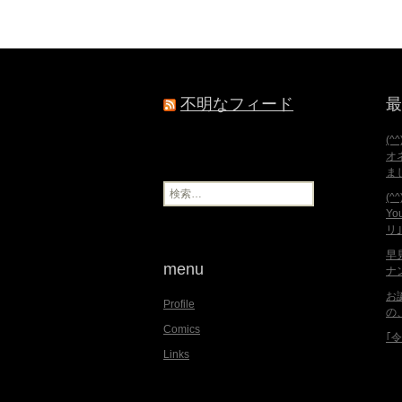
不明なフィード
最
(^
オ
ま
検
(
索
Y
:
リ
早
menu
ナ
お
Profile
の
Comics
｢
Links