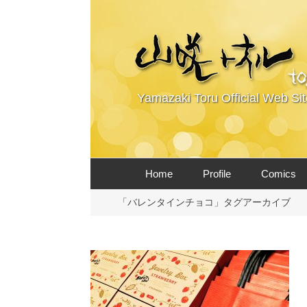
Yamazaki Toru Official Web Sit
コ
Home
Profile
Comics
ン
テ
「バレンタインチョコ」タグアーカイブ
ン
ツ
へ
ス
キ
ッ