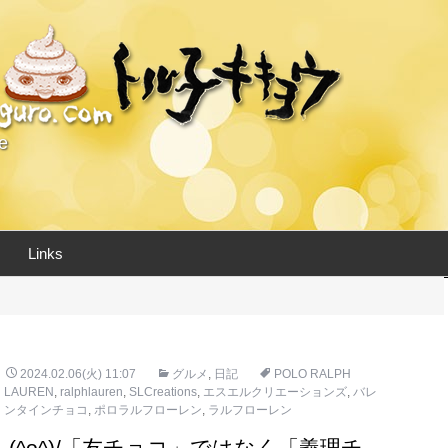
e
Links
2024.02.06(火) 11:07
グルメ
,
日記
POLO RALPH
LAUREN
,
ralphlauren
,
SLCreations
,
エスエルクリエーションズ
,
バレ
ンタインチョコ
,
ポロラルフローレン
,
ラルフローレン
(^o^)/「友チョコ」ではなく「義理チ