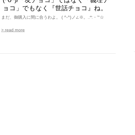
ョコ」でもなく『世話チョコ』ね。
まだ、御購入に間に合うわよ。 ( ^-^)ノ∠※。.:*:・'°☆
> read more