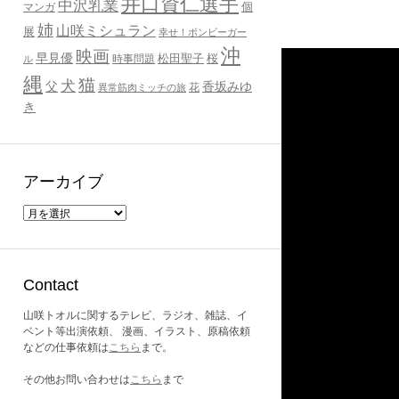
井口資仁選手
中沢乳業
個
マンガ
姉
山咲ミシュラン
展
幸せ！ボンビーガー
沖
映画
早見優
桜
時事問題
松田聖子
ル
縄
猫
犬
父
香坂みゆ
花
異常筋肉ミッチの旅
き
アーカイブ
ア
ー
カ
イ
ブ
Contact
山咲トオルに関するテレビ、ラジオ、雑誌、イ
ベント等出演依頼、 漫画、イラスト、原稿依頼
などの仕事依頼は
こちら
まで。
その他お問い合わせは
こちら
まで