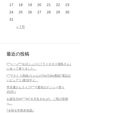
17
18
19
20
21
22
23
24
25
26
27
28
29
30
31
« 7月
最近の投稿
(^^)／＼(^^)お久しぶりに｢ライオネス飛鳥さん｣
に会って参りました。
(^^)｢さとう珠緒｣ちゃんのYouTube番組｢電話占
いピュアリ｣配信中よ。
早見優さんライブ(^^)｢夏色のナンシー祭り
2026’｣
お誕生日m(^^)m｢８月生まれ｣の、ご覧の皆様
へ。
｢令和８年熊本地震｣