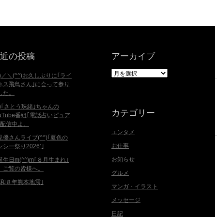
近の投稿
アーカイブ
ア
^)／＼(^^)お久しぶりに｢ライ
ー
ネス飛鳥さん｣に会って参り
カ
した。
イ
^^)｢さとう珠緒｣ちゃんの
ブ
カテゴリー
ouTube番組｢電話占いピュア
｣配信中よ。
エンタメ
見優さんライブ(^^)｢夏色の
お仕事
ンシー祭り2026’｣
お知らせ
誕生日m(^^)m｢８月生まれ｣
、ご覧の皆様へ。
グルメ
令和８年熊本地震｣
マンガ・イラスト
メッセージ
日記