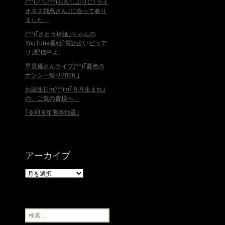
(^^)／＼(^^)お久しぶりに｢ライ
オネス飛鳥さん｣に会って参り
ました。
(^^)｢さとう珠緒｣ちゃんの
YouTube番組｢電話占いピュア
リ｣配信中よ。
早見優さんライブ(^^)｢夏色の
ナンシー祭り2026’｣
お誕生日m(^^)m｢８月生まれ｣
の、ご覧の皆様へ。
｢令和８年熊本地震｣
アーカイブ
ア
ー
カ
イ
ブ
検
索