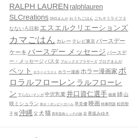
RALPH LAUREN
ralphlauren
SLCreations
おうちごはん
ごちそうライフ３
SNSまんが
エスエルクリエーションズ
なないろ日和
カマごはん
バースデー
カレー
テレビ東京
バースデー メッセージ
ケーキ
バースデ
ー・メッセージ
パスタ
ブルックスブラザーズ
ブログまんが
ポ
ペット
ホラー漫画家
ホラー漫画
ホラーイラスト
ロラルフローレン
ラルフローレ
ン
井口資仁選手
姉
中沢乳業
山
個展
下らないマンガ
映画
咲ミシュラン
早見優
時事問題
松田聖
幸せ！ボンビーガール
沖縄
猫
犬
父
桜
香坂みゆき
子
花
異常筋肉ミッチの旅