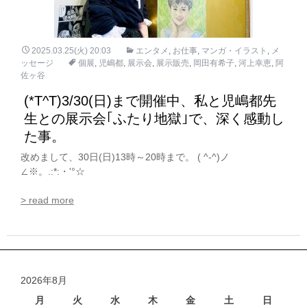
2025.03.25(火) 20:03
エンタメ
,
お仕事
,
マンガ・イラスト
,
メ
ッセージ
個展
,
児嶋都
,
展示会
,
展示販売
,
岡田有希子
,
河上幸恵
,
阿
佐ヶ谷
(*T^T)3/30(日)まで開催中、私と児嶋都先
生との展示会｢ふたり地獄｣で、深く感動し
た事。
改めまして、30日(日)13時～20時まで。 ( ^-^)ノ
∠※。.:*:・'°☆
> read more
2026年8月
月
火
水
木
金
土
日