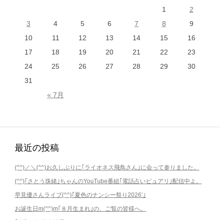
1
2
3
4
5
6
7
8
9
10
11
12
13
14
15
16
17
18
19
20
21
22
23
24
25
26
27
28
29
30
31
« 7月
最近の投稿
(^^)／＼(^^)お久しぶりに｢ライオネス飛鳥さん｣に会って参りました。
(^^)｢さとう珠緒｣ちゃんのYouTube番組｢電話占いピュアリ｣配信中よ。
早見優さんライブ(^^)｢夏色のナンシー祭り2026’｣
お誕生日m(^^)m｢８月生まれ｣の、ご覧の皆様へ。