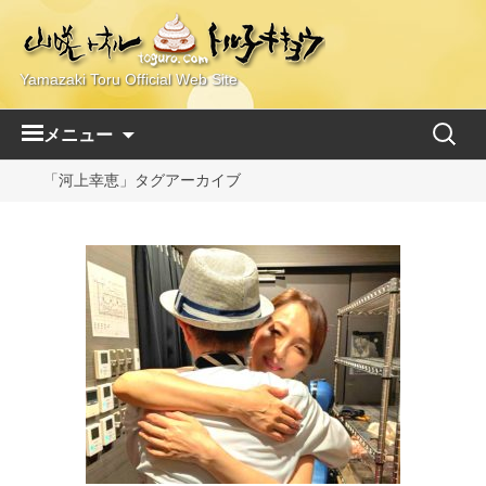
Yamazaki Toru Official Web Site
コ
検
メニュー
ン
索:
テ
「河上幸恵」タグアーカイブ
ン
ツ
へ
ス
キ
ッ
プ