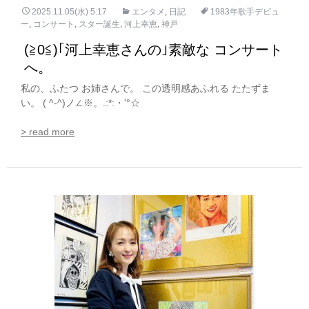
2025.11.05(水) 5:17
エンタメ
,
日記
1983年歌手デビュ
ー
,
コンサート
,
スター誕生
,
河上幸恵
,
神戸
(≧0≦)｢河上幸恵さんの｣素敵な コンサート
へ。
私の、ふたつ お姉さんで。 この透明感あふれる たたずま
い。 ( ^-^)ノ∠※。.:*:・'°☆
> read more