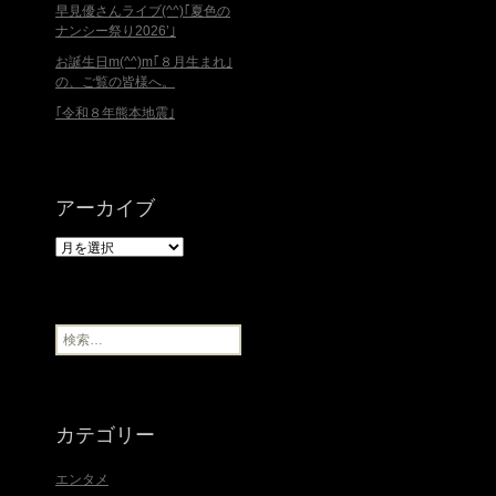
早見優さんライブ(^^)｢夏色の
ナンシー祭り2026’｣
お誕生日m(^^)m｢８月生まれ｣
の、ご覧の皆様へ。
｢令和８年熊本地震｣
アーカイブ
ア
ー
カ
イ
ブ
検
索
:
カテゴリー
エンタメ