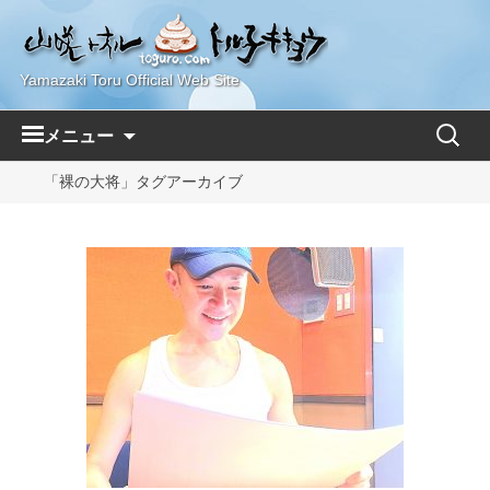
Yamazaki Toru Official Web Site
コ
検
メニュー
ン
索:
テ
「裸の大将」タグアーカイブ
ン
ツ
へ
ス
キ
ッ
プ