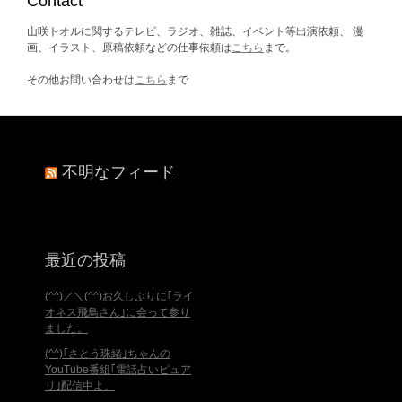
Contact
山咲トオルに関するテレビ、ラジオ、雑誌、イベント等出演依頼、 漫
画、イラスト、原稿依頼などの仕事依頼は
こちら
まで。
その他お問い合わせは
こちら
まで
不明なフィード
最近の投稿
(^^)／＼(^^)お久しぶりに｢ライ
オネス飛鳥さん｣に会って参り
ました。
(^^)｢さとう珠緒｣ちゃんの
YouTube番組｢電話占いピュア
リ｣配信中よ。