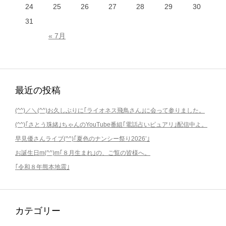
24
25
26
27
28
29
30
31
« 7月
最近の投稿
(^^)／＼(^^)お久しぶりに｢ライオネス飛鳥さん｣に会って参りました。
(^^)｢さとう珠緒｣ちゃんのYouTube番組｢電話占いピュアリ｣配信中よ。
早見優さんライブ(^^)｢夏色のナンシー祭り2026’｣
お誕生日m(^^)m｢８月生まれ｣の、ご覧の皆様へ。
｢令和８年熊本地震｣
カテゴリー