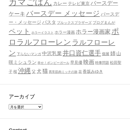
カマごはん
バースデー
カレー
テレビ東京
バースデー メッセージ
ケーキ
バースデ
ー・メッセージ
パスタ
ブルックスブラザーズ
ブログまんが
ポ
ペット
ホラー漫画家
ホラー漫画
ホラーイラスト
ロラルフローレン
ラルフローレ
ン
井口資仁選手
姉
中沢乳業
山
個展
下らないマンガ
映画
咲ミシュラン
早見優
時事問題
松田聖
幸せ！ボンビーガール
沖縄
猫
犬
父
桜
香坂みゆき
子
花
異常筋肉ミッチの旅
アーカイブ
ア
ー
カ
イ
ブ