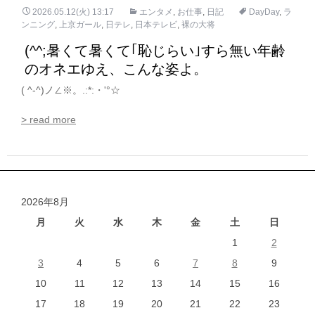
2026.05.12(火) 13:17
エンタメ
,
お仕事
,
日記
DayDay
,
ラ
ンニング
,
上京ガール
,
日テレ
,
日本テレビ
,
裸の大将
(^^;暑くて暑くて｢恥じらい｣すら無い年齢
のオネエゆえ、こんな姿よ。
( ^-^)ノ∠※。.:*:・'°☆
> read more
2026年8月
月
火
水
木
金
土
日
1
2
3
4
5
6
7
8
9
10
11
12
13
14
15
16
17
18
19
20
21
22
23