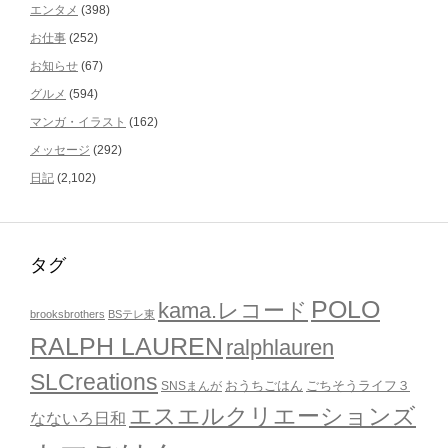
エンタメ
(398)
お仕事
(252)
お知らせ
(67)
グルメ
(594)
マンガ・イラスト
(162)
メッセージ
(292)
日記
(2,102)
タグ
POLO
kama.レコード
brooksbrothers
BSテレ東
RALPH LAUREN
ralphlauren
SLCreations
おうちごはん
ごちそうライフ３
SNSまんが
エスエルクリエーションズ
なないろ日和