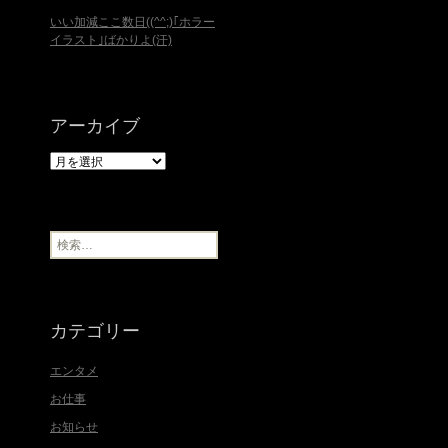
いい加減ここ数日((^^;)｢ホラー
イラスト｣ばかりよ(汗)
アーカイブ
ア
ー
カ
イ
ブ
検
索
:
カテゴリー
エンタメ
お仕事
お知らせ