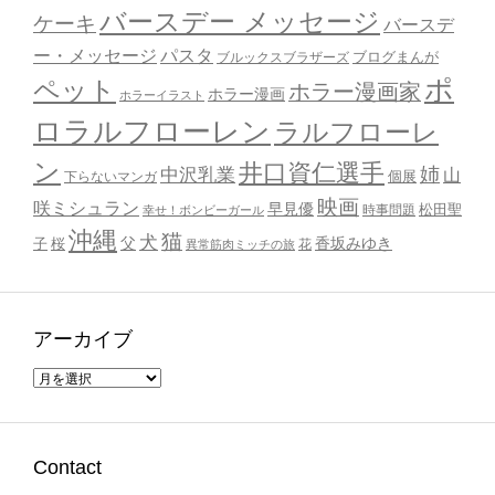
バースデー メッセージ
ケーキ
バースデ
ー・メッセージ
パスタ
ブルックスブラザーズ
ブログまんが
ポ
ペット
ホラー漫画家
ホラー漫画
ホラーイラスト
ロラルフローレン
ラルフローレ
ン
井口資仁選手
姉
中沢乳業
山
個展
下らないマンガ
映画
咲ミシュラン
早見優
時事問題
松田聖
幸せ！ボンビーガール
沖縄
猫
犬
父
桜
香坂みゆき
子
花
異常筋肉ミッチの旅
アーカイブ
ア
ー
カ
イ
ブ
Contact