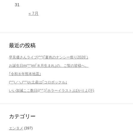
31
« 7月
最近の投稿
早見優さんライブ(^^)｢夏色のナンシー祭り2026’｣
お誕生日m(^^)m｢８月生まれ｣の、ご覧の皆様へ。
｢令和８年熊本地震｣
(^^)／＼(^^)お土産は｢コロボックル｣
いい加減ここ数日((^^;)｢ホラーイラスト｣ばかりよ(汗)
カテゴリー
エンタメ
(397)