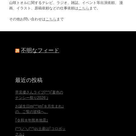
山咲トオルに関するテレビ、ラジオ、雑誌、イベント等出演依頼、 漫
画、イラスト、原稿依頼などの仕事依頼は
こちら
まで。
その他お問い合わせは
こちら
まで
不明なフィード
最近の投稿
早見優さんライブ(^^)｢夏色の
ナンシー祭り2026’｣
お誕生日m(^^)m｢８月生まれ｣
の、ご覧の皆様へ。
｢令和８年熊本地震｣
(^^)／＼(^^)お土産は｢コロボッ
クル｣