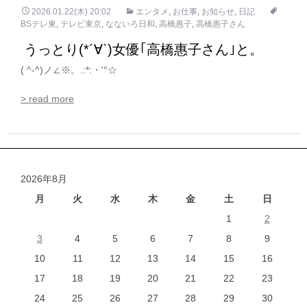
2026.01.22(木) 20:02
エンタメ
,
お仕事
,
お知らせ
,
日記
BSテレ東
,
テレビ東京
,
なないろ日和
,
高橋惠子
,
高橋惠子さん
うっとり(*´∀`)女優｢高橋惠子さん｣と。
( ^-^)ノ∠※。.:*:・'°☆
> read more
2026年8月
月
火
水
木
金
土
日
1
2
3
4
5
6
7
8
9
10
11
12
13
14
15
16
17
18
19
20
21
22
23
24
25
26
27
28
29
30