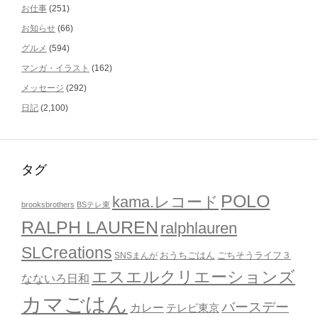
お仕事
(251)
お知らせ
(66)
グルメ
(594)
マンガ・イラスト
(162)
メッセージ
(292)
日記
(2,100)
タグ
POLO
kama.レコード
brooksbrothers
BSテレ東
RALPH LAUREN
ralphlauren
SLCreations
おうちごはん
ごちそうライフ３
SNSまんが
エスエルクリエーションズ
なないろ日和
カマごはん
バースデー
カレー
テレビ東京