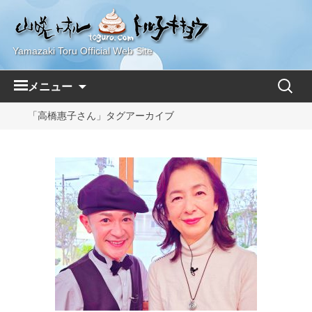
Yamazaki Toru Official Web Site
コ
検
メニュー
ン
索:
テ
「高橋惠子さん」タグアーカイブ
ン
ツ
へ
ス
キ
ッ
プ