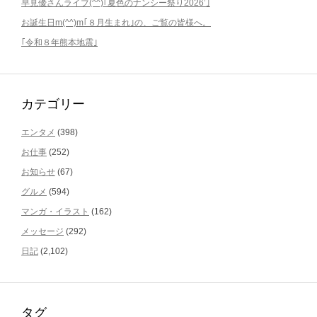
早見優さんライブ(^^)｢夏色のナンシー祭り2026’｣
お誕生日m(^^)m｢８月生まれ｣の、ご覧の皆様へ。
｢令和８年熊本地震｣
カテゴリー
エンタメ
(398)
お仕事
(252)
お知らせ
(67)
グルメ
(594)
マンガ・イラスト
(162)
メッセージ
(292)
日記
(2,102)
タグ