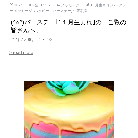
2024.11.01(金) 14:36
メッセージ
11月生まれ
,
バースデ
ー メッセージ
,
ハッピー・バースデー
,
中沢乳業
(^○^)バースデー｢1１月生まれ｣の、ご覧の
皆さんへ。
( ^-^)ノ∠※。.:*:・'°☆
> read more