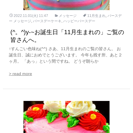
2022.11.01(火) 11:47
メッセージ
11月生まれ
,
バースデ
ー メッセージ
,
バースデーケーキ
,
ハッピーバースデー
(^。^)y-~お誕生日「11月生まれの」ご覧の
皆さんへ。
↑すんごい色味ね(^^) さあ、11月生まれのご覧の皆さん。 お
誕生日、誠におめでとうございます。 今年も残す所、あと２
ヶ月。 「あっ」という間ですね。 どうぞ朗らか
> read more