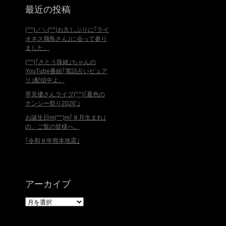
最近の投稿
(^^)／＼(^^)お久しぶりに｢ライ
オネス飛鳥さん｣に会って参り
ました。
(^^)｢さとう珠緒｣ちゃんの
YouTube番組｢電話占いピュア
リ｣配信中よ。
早見優さんライブ(^^)｢夏色の
ナンシー祭り2026’｣
お誕生日m(^^)m｢８月生まれ｣
の、ご覧の皆様へ。
｢令和８年熊本地震｣
アーカイブ
ア
ー
カ