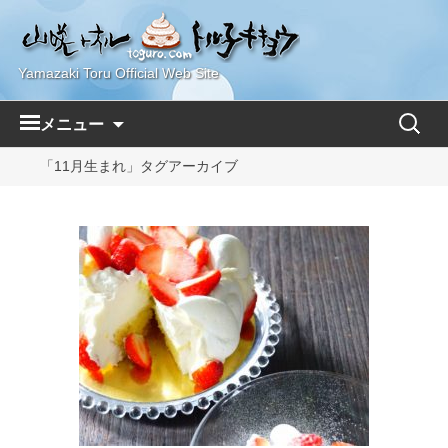
Yamazaki Toru Official Web Site
コ
検
メニュー
ン
索:
テ
「11月生まれ」タグアーカイブ
ン
ツ
へ
ス
キ
ッ
プ