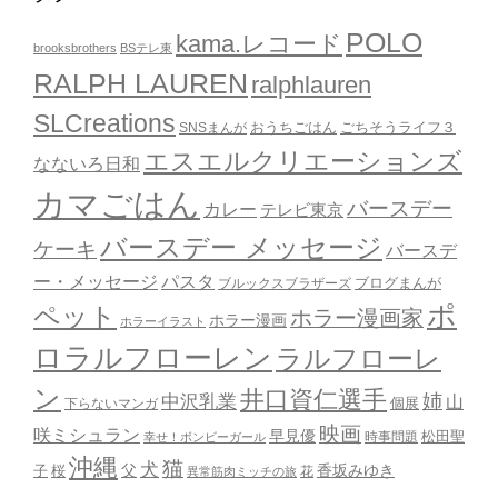
POLO
kama.レコード
brooksbrothers
BSテレ東
RALPH LAUREN
ralphlauren
SLCreations
おうちごはん
ごちそうライフ３
SNSまんが
エスエルクリエーションズ
なないろ日和
カマごはん
バースデー
カレー
テレビ東京
バースデー メッセージ
ケーキ
バースデ
ー・メッセージ
パスタ
ブルックスブラザーズ
ブログまんが
ポ
ペット
ホラー漫画家
ホラー漫画
ホラーイラスト
ロラルフローレン
ラルフローレ
ン
井口資仁選手
姉
中沢乳業
山
個展
下らないマンガ
映画
咲ミシュラン
早見優
時事問題
松田聖
幸せ！ボンビーガール
沖縄
猫
犬
父
桜
香坂みゆき
子
花
異常筋肉ミッチの旅