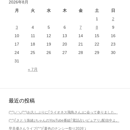
2026年8月
ビ
ゲ
月
火
水
木
金
土
日
ー
1
2
シ
3
4
5
6
7
8
9
ョ
10
11
12
13
14
15
16
ン
17
18
19
20
21
22
23
24
25
26
27
28
29
30
31
« 7月
最近の投稿
(^^)／＼(^^)お久しぶりに｢ライオネス飛鳥さん｣に会って参りました。
(^^)｢さとう珠緒｣ちゃんのYouTube番組｢電話占いピュアリ｣配信中よ。
早見優さんライブ(^^)｢夏色のナンシー祭り2026’｣