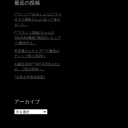
最近の投稿
(^^)／＼(^^)お久しぶりに｢ライ
オネス飛鳥さん｣に会って参り
ました。
(^^)｢さとう珠緒｣ちゃんの
YouTube番組｢電話占いピュア
リ｣配信中よ。
早見優さんライブ(^^)｢夏色の
ナンシー祭り2026’｣
お誕生日m(^^)m｢８月生まれ｣
の、ご覧の皆様へ。
｢令和８年熊本地震｣
アーカイブ
ア
ー
カ
イ