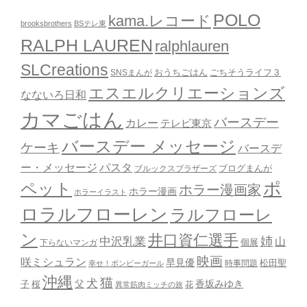
POLO
kama.レコード
brooksbrothers
BSテレ東
RALPH LAUREN
ralphlauren
SLCreations
おうちごはん
ごちそうライフ３
SNSまんが
エスエルクリエーションズ
なないろ日和
カマごはん
バースデー
カレー
テレビ東京
バースデー メッセージ
ケーキ
バースデ
ー・メッセージ
パスタ
ブルックスブラザーズ
ブログまんが
ポ
ペット
ホラー漫画家
ホラー漫画
ホラーイラスト
ロラルフローレン
ラルフローレ
ン
井口資仁選手
姉
中沢乳業
山
個展
下らないマンガ
映画
咲ミシュラン
早見優
時事問題
松田聖
幸せ！ボンビーガール
沖縄
猫
犬
父
桜
香坂みゆき
子
花
異常筋肉ミッチの旅