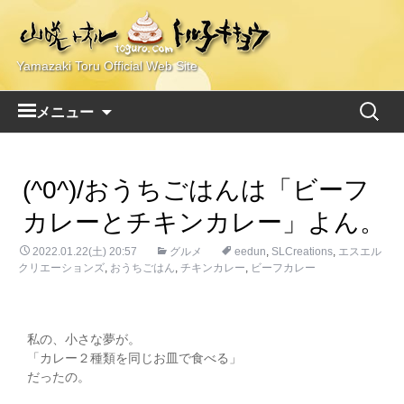
Yamazaki Toru Official Web Site
コ
検
メニュー
ン
索:
テ
ン
(^0^)/おうちごはんは「ビーフ
ツ
へ
カレーとチキンカレー」よん。
ス
2022.01.22(土) 20:57
キ
グルメ
eedun
,
SLCreations
,
エスエル
クリエーションズ
,
おうちごはん
,
チキンカレー
,
ビーフカレー
ッ
プ
私の、小さな夢が。
「カレー２種類を同じお皿で食べる」
だったの。