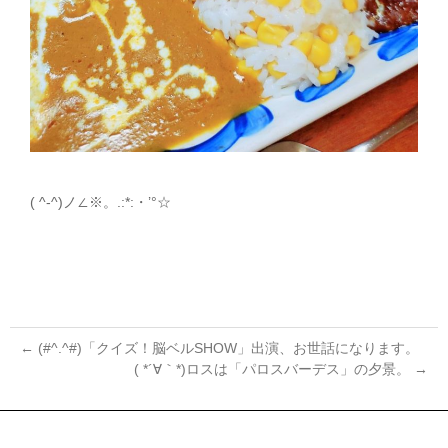
( ^-^)ノ∠※。.:*:・’°☆
←
(#^.^#)「クイズ！脳ベルSHOW」出演、お世話になります。
( *´∀｀*)ロスは「パロスバーデス」の夕景。
→
投
稿
ナ