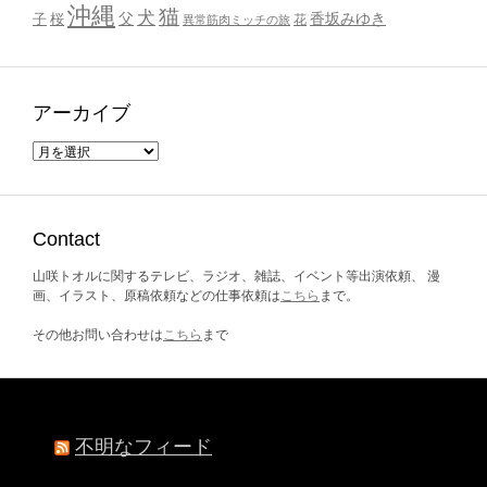
沖縄
猫
犬
父
桜
香坂みゆき
子
花
異常筋肉ミッチの旅
アーカイブ
ア
ー
カ
イ
ブ
Contact
山咲トオルに関するテレビ、ラジオ、雑誌、イベント等出演依頼、 漫
画、イラスト、原稿依頼などの仕事依頼は
こちら
まで。
その他お問い合わせは
こちら
まで
不明なフィード