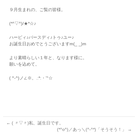
９月生まれの、ご覧の皆様。
(*^▽^)/★*☆♪
ハーピィ♪バースディ♪トゥ♪ユー♪
お誕生日おめでとうございますm(_ _)m
より素晴らしい１年と、なります様に。
願いを込めて。
( ^-^)ノ∠※。.:*:・’°☆
←
( 〃▽〃)私、誕生日です。
(*^o^)／あっ＼(^-^*)「そうそう！」
→
投