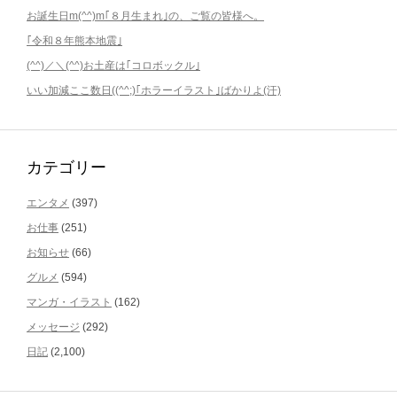
お誕生日m(^^)m｢８月生まれ｣の、ご覧の皆様へ。
｢令和８年熊本地震｣
(^^)／＼(^^)お土産は｢コロボックル｣
いい加減ここ数日((^^;)｢ホラーイラスト｣ばかりよ(汗)
カテゴリー
エンタメ
(397)
お仕事
(251)
お知らせ
(66)
グルメ
(594)
マンガ・イラスト
(162)
メッセージ
(292)
日記
(2,100)