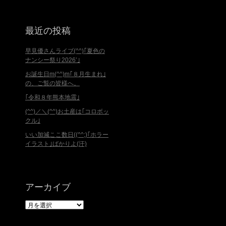
最近の投稿
早見優さんライブ(^^)｢夏色の
ナンシー祭り2026’｣
お誕生日m(^^)m｢８月生まれ｣
の、ご覧の皆様へ。
｢令和８年熊本地震｣
(^^)／＼(^^)お土産は｢コロボッ
クル｣
いい加減ここ数日((^^;)｢ホラー
イラスト｣ばかりよ(汗)
アーカイブ
ア
ー
カ