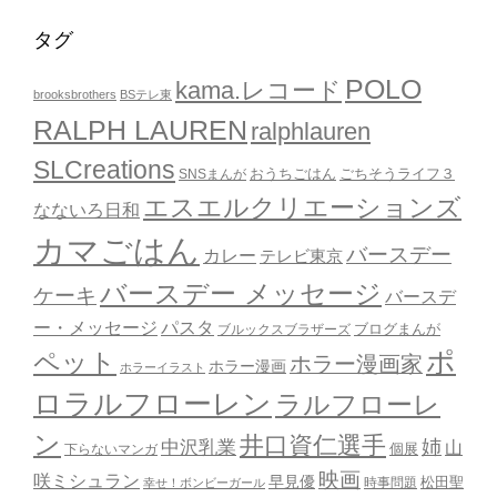
タグ
POLO
kama.レコード
brooksbrothers
BSテレ東
RALPH LAUREN
ralphlauren
SLCreations
おうちごはん
ごちそうライフ３
SNSまんが
エスエルクリエーションズ
なないろ日和
カマごはん
バースデー
カレー
テレビ東京
バースデー メッセージ
ケーキ
バースデ
ー・メッセージ
パスタ
ブルックスブラザーズ
ブログまんが
ポ
ペット
ホラー漫画家
ホラー漫画
ホラーイラスト
ロラルフローレン
ラルフローレ
ン
井口資仁選手
姉
中沢乳業
山
個展
下らないマンガ
映画
咲ミシュラン
早見優
時事問題
松田聖
幸せ！ボンビーガール