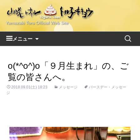
Yamazaki Toru Official Web Site
コ
検
メニュー
ン
索:
テ
ン
o(*^o^)o「９月生まれ」の、ご
ツ
へ
覧の皆さんへ。
ス
2018.09.01(土) 18:23
キ
メッセージ
バースデー・メッセー
ジ
ッ
プ