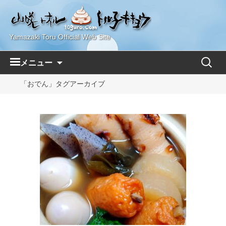
Yamazaki Toru Official Web Site
コ
検
メニュー
ン
索:
テ
「おでん」タグアーカイブ
ン
ツ
へ
ス
キ
ッ
プ