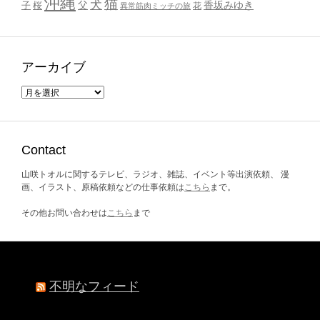
沖縄
猫
犬
父
桜
香坂みゆき
子
花
異常筋肉ミッチの旅
アーカイブ
ア
ー
カ
イ
ブ
Contact
山咲トオルに関するテレビ、ラジオ、雑誌、イベント等出演依頼、 漫
画、イラスト、原稿依頼などの仕事依頼は
こちら
まで。
その他お問い合わせは
こちら
まで
不明なフィード