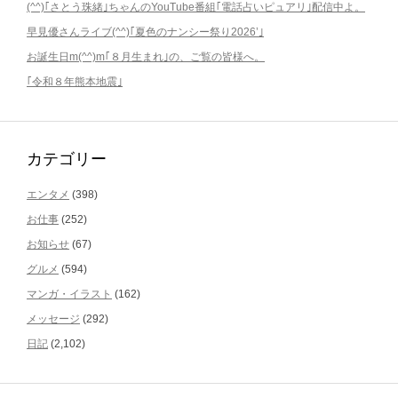
(^^)｢さとう珠緒｣ちゃんのYouTube番組｢電話占いピュアリ｣配信中よ。
早見優さんライブ(^^)｢夏色のナンシー祭り2026’｣
お誕生日m(^^)m｢８月生まれ｣の、ご覧の皆様へ。
｢令和８年熊本地震｣
カテゴリー
エンタメ
(398)
お仕事
(252)
お知らせ
(67)
グルメ
(594)
マンガ・イラスト
(162)
メッセージ
(292)
日記
(2,102)