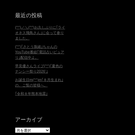
最近の投稿
(^^)／＼(^^)お久しぶりに｢ライ
オネス飛鳥さん｣に会って参り
ました。
(^^)｢さとう珠緒｣ちゃんの
YouTube番組｢電話占いピュア
リ｣配信中よ。
早見優さんライブ(^^)｢夏色の
ナンシー祭り2026’｣
お誕生日m(^^)m｢８月生まれ｣
の、ご覧の皆様へ。
｢令和８年熊本地震｣
アーカイブ
ア