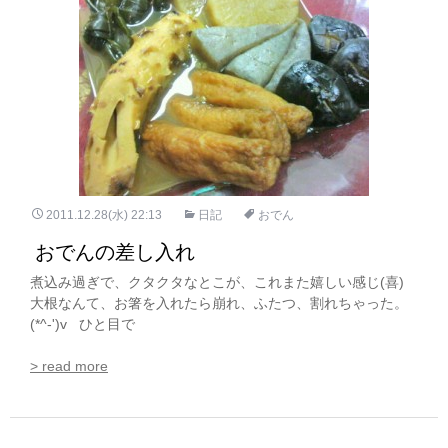
2011.12.28(水) 22:13
日記
おでん
おでんの差し入れ
煮込み過ぎで、クタクタなとこが、これまた嬉しい感じ(喜)
大根なんて、お箸を入れたら崩れ、ふたつ、割れちゃった。
(*^-')v ひと目で
> read more