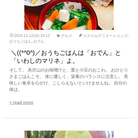
2020.11.12(木) 20:12
グルメ
エスエルクリエーションズ
,
おうちごはん
,
おでん
＼((*^0^)／おうちごはんは「おでん」と
「いわしのマリネ」よ。
そして。 具沢山のお味噌汁と、栗と小豆のおこわ。 おひとり
さまごはんこそ。 体に優しく、栄養のバランスに注意し。 美
味しい食卓を心がけ、こしらえないといけませんね。 自分の
体は、
> read more