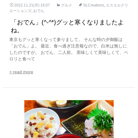
2022.11.21(月) 16:07
グルメ
SLCreations
,
エスエルクリ
エーションズ
,
おでん
「おでん」(^-^*)グッと寒くなりましたよ
ね。
東京もグッと寒くなって参りまして。 そんな時の夕御飯は
「おでん」よ。 最近、食べ過ぎ注意報なので、白米は無しに
したのですが。 おでん、二人前。 美味しくて美味しくて、ペ
ロリと食べて
> read more