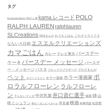
タグ
POLO
kama.レコード
brooksbrothers
BSテレ東
RALPH LAUREN
ralphlauren
SLCreations
おうちごはん
ごちそうライフ３
SNSまんが
エスエルクリエーションズ
なないろ日和
カマごはん
バースデー
カレー
テレビ東京
バースデー メッセージ
ケーキ
バースデ
ー・メッセージ
パスタ
ブルックスブラザーズ
ブログまんが
ポ
ペット
ホラー漫画家
ホラー漫画
ホラーイラスト
ロラルフローレン
ラルフローレ
ン
井口資仁選手
姉
中沢乳業
山
個展
下らないマンガ
映画
咲ミシュラン
早見優
時事問題
松田聖
幸せ！ボンビーガール