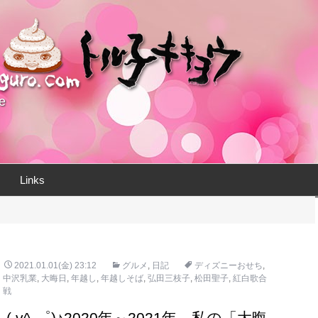
e
Links
2021.01.01(金) 23:12
グルメ
,
日記
ディズニーおせち
,
中沢乳業
,
大晦日
,
年越し
,
年越しそば
,
弘田三枝子
,
松田聖子
,
紅白歌合
戦
( v^-゜)♪2020年～2021年、私の「大晦