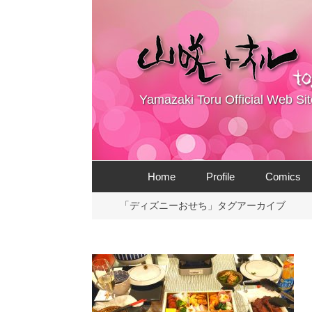
Yamazaki Toru Official Web Sit
コ
Home
Profile
Comics
ン
テ
「ディズニーおせち」タグアーカイブ
ン
ツ
へ
ス
キ
ッ