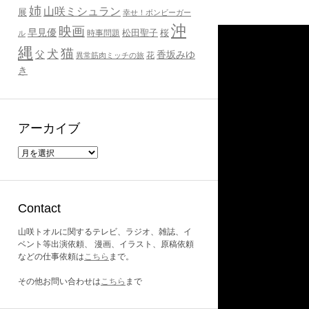
姉
山咲ミシュラン
展
幸せ！ボンビーガー
沖
映画
早見優
桜
時事問題
松田聖子
ル
縄
猫
犬
父
香坂みゆ
花
異常筋肉ミッチの旅
き
アーカイブ
ア
ー
カ
イ
ブ
Contact
山咲トオルに関するテレビ、ラジオ、雑誌、イ
ベント等出演依頼、 漫画、イラスト、原稿依頼
などの仕事依頼は
こちら
まで。
その他お問い合わせは
こちら
まで