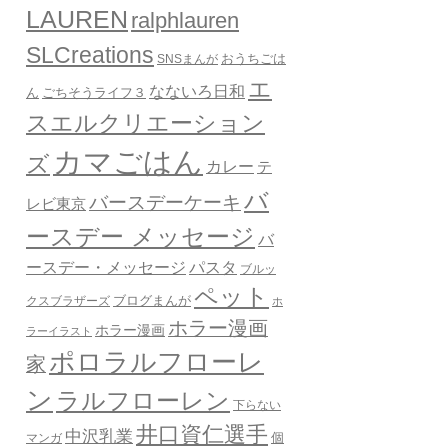
LAUREN
ralphlauren
SLCreations
おうちごは
SNSまんが
エ
なないろ日和
ん
ごちそうライフ３
スエルクリエーション
カマごはん
ズ
カレー
テ
バ
バースデーケーキ
レビ東京
ースデー メッセージ
バ
ースデー・メッセージ
パスタ
ブルッ
ペット
クスブラザーズ
ブログまんが
ホ
ホラー漫画
ホラー漫画
ラーイラスト
ポロラルフローレ
家
ン
ラルフローレン
下らない
井口資仁選手
中沢乳業
個
マンガ