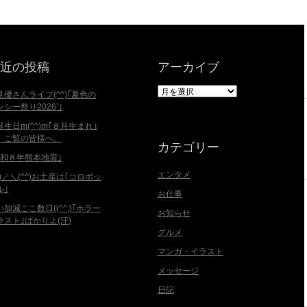
近の投稿
アーカイブ
ア
見優さんライブ(^^)｢夏色の
ー
ンシー祭り2026’｣
カ
誕生日m(^^)m｢８月生まれ｣
イ
、ご覧の皆様へ。
ブ
カテゴリー
令和８年熊本地震｣
エンタメ
^)／＼(^^)お土産は｢コロボッ
ル｣
お仕事
い加減ここ数日((^^;)｢ホラー
お知らせ
ラスト｣ばかりよ(汗)
グルメ
マンガ・イラスト
メッセージ
日記