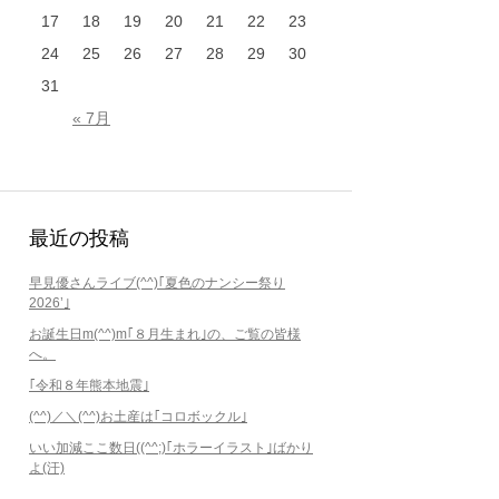
17
18
19
20
21
22
23
24
25
26
27
28
29
30
31
« 7月
最近の投稿
早見優さんライブ(^^)｢夏色のナンシー祭り
2026’｣
お誕生日m(^^)m｢８月生まれ｣の、ご覧の皆様
へ。
｢令和８年熊本地震｣
(^^)／＼(^^)お土産は｢コロボックル｣
いい加減ここ数日((^^;)｢ホラーイラスト｣ばかり
よ(汗)