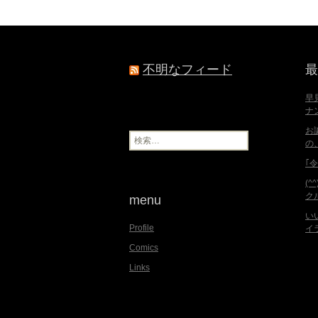
不明なフィード
最
早
ナ
お
検
の
索
:
｢
(^
ク
menu
い
Profile
イ
Comics
Links