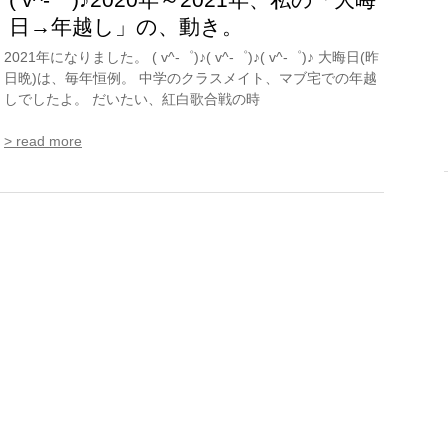
日→年越し」の、動き。
2021年になりました。 ( v^-゜)♪( v^-゜)♪( v^-゜)♪ 大晦日(昨
日晩)は、毎年恒例。 中学のクラスメイト、マブ宅での年越
しでしたよ。 だいたい、紅白歌合戦の時
> read more