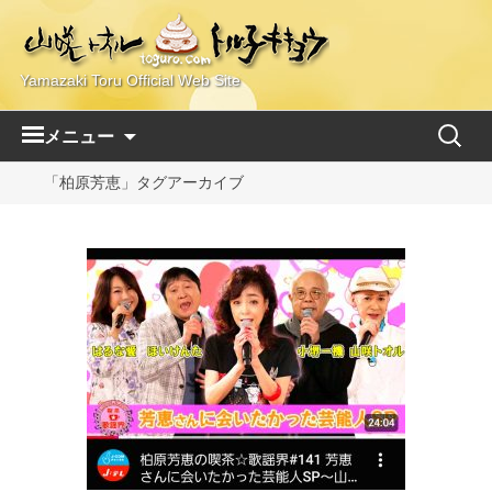
Yamazaki Toru Official Web Site
コ
検
メニュー
ン
索:
テ
「柏原芳恵」タグアーカイブ
ン
ツ
へ
ス
キ
ッ
プ