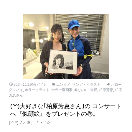
2024.11.19(火) 4:49
エンタメ
,
マンガ・イラスト
ハロー
グッバイ
,
ホラーイラスト
,
ホラー漫画家
,
春なのに
,
最愛
,
柏原芳恵
,
柏原
芳恵さん
(^^)大好きな｢柏原芳恵さん｣の コンサート
へ『似顔絵』をプレゼントの巻。
( ^-^)ノ∠※。.:*:・'°☆