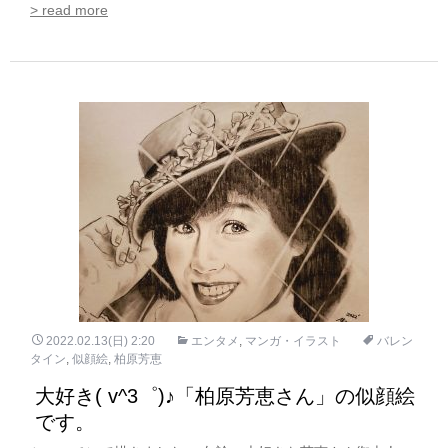
> read more
2022.02.13(日) 2:20
エンタメ
,
マンガ・イラスト
バレン
タイン
,
似顔絵
,
柏原芳恵
大好き( v^3゜)♪「柏原芳恵さん」の似顔絵
です。