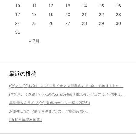
10
11
12
13
14
15
16
17
18
19
20
21
22
23
24
25
26
27
28
29
30
31
« 7月
最近の投稿
(^^)／＼(^^)お久しぶりに｢ライオネス飛鳥さん｣に会って参りました。
(^^)｢さとう珠緒｣ちゃんのYouTube番組｢電話占いピュアリ｣配信中よ。
早見優さんライブ(^^)｢夏色のナンシー祭り2026’｣
お誕生日m(^^)m｢８月生まれ｣の、ご覧の皆様へ。
｢令和８年熊本地震｣