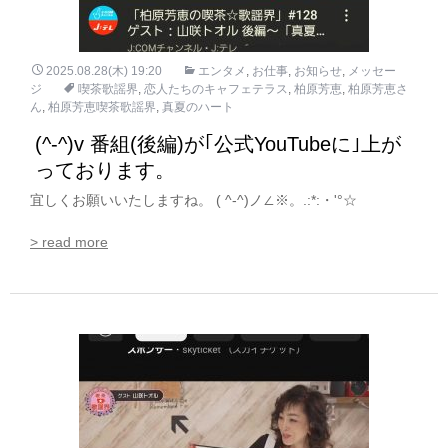
2025.08.28(木) 19:20
エンタメ
,
お仕事
,
お知らせ
,
メッセー
ジ
喫茶歌謡界
,
恋人たちのキャフェテラス
,
柏原芳恵
,
柏原芳恵さ
ん
,
柏原芳恵喫茶歌謡界
,
真夏のハート
(^-^)v 番組(後編)が｢公式YouTubeに｣上が
っております。
宜しくお願いいたしますね。 ( ^-^)ノ∠※。.:*:・'°☆
> read more