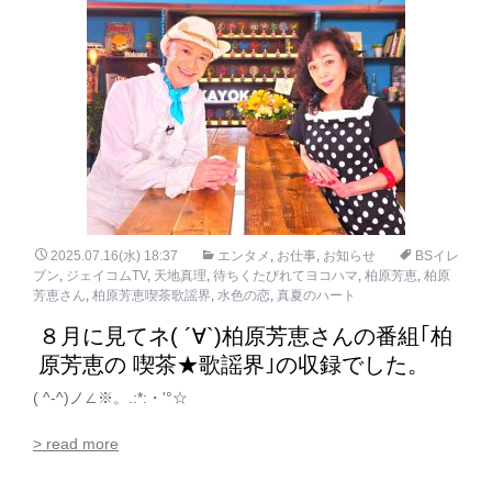
2025.07.16(水) 18:37
エンタメ
,
お仕事
,
お知らせ
BSイレ
ブン
,
ジェイコムTV
,
天地真理
,
待ちくたびれてヨコハマ
,
柏原芳恵
,
柏原
芳恵さん
,
柏原芳恵喫茶歌謡界
,
水色の恋
,
真夏のハート
８月に見てネ( ´∀`)柏原芳恵さんの番組｢柏
原芳恵の 喫茶★歌謡界｣の収録でした。
( ^-^)ノ∠※。.:*:・'°☆
> read more