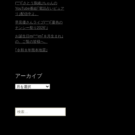
(^^)｢さとう珠緒｣ちゃんの
YouTube番組｢電話占いピュア
リ｣配信中よ。
早見優さんライブ(^^)｢夏色の
ナンシー祭り2026’｣
お誕生日m(^^)m｢８月生まれ｣
の、ご覧の皆様へ。
｢令和８年熊本地震｣
アーカイブ
ア
ー
カ
イ
ブ
検
索
: