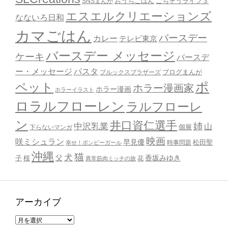
おうちごはん
ごちそうライフ３
SNSまんが
エスエルクリエーションズ
なないろ日和
カマごはん
バースデー
カレー
テレビ東京
バースデー メッセージ
ケーキ
バースデ
ー・メッセージ
パスタ
ブルックスブラザーズ
ブログまんが
ポ
ペット
ホラー漫画家
ホラー漫画
ホラーイラスト
ロラルフローレン
ラルフローレ
ン
井口資仁選手
姉
中沢乳業
山
個展
下らないマンガ
映画
咲ミシュラン
早見優
時事問題
松田聖
幸せ！ボンビーガール
沖縄
猫
犬
父
桜
香坂みゆき
子
花
異常筋肉ミッチの旅
アーカイブ
ア