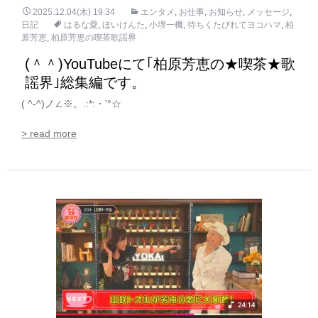
2025.12.04(木) 19:34
エンタメ
,
お仕事
,
お知らせ
,
メッセージ
,
日記
はるな愛
,
ほいけんた
,
小堺一機
,
待ちくたびれてヨコハマ
,
柏
原芳恵
,
柏原芳恵の喫茶歌謡界
(＾＾)YouTubeにて｢柏原芳恵の★喫茶★歌
謡界｣総集編です。
( ^-^)ノ∠※。.:*:・'°☆
> read more