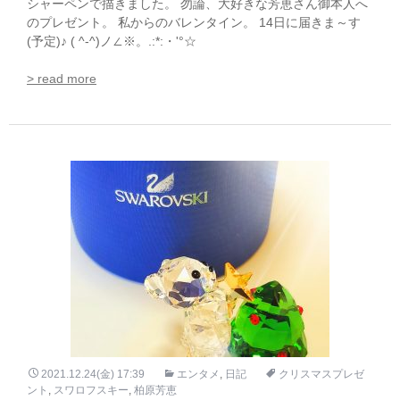
シャーペンで描きました。 勿論、大好きな芳恵さん御本人へ
のプレゼント。 私からのバレンタイン。 14日に届きま～す
(予定)♪ ( ^-^)ノ∠※。.:*:・'°☆
> read more
2021.12.24(金) 17:39
エンタメ
,
日記
クリスマスプレゼ
ント
,
スワロフスキー
,
柏原芳恵