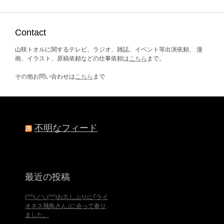
ー
カ
イ
ブ
Contact
山咲トオルに関するテレビ、ラジオ、雑誌、イベント等出演依頼、 漫
画、イラスト、原稿依頼などの仕事依頼は
こちら
まで。
その他お問い合わせは
こちら
まで
不明なフィード
最近の投稿
(^^)／＼(^^)お久しぶりに｢ライ
オネス飛鳥さん｣に会って参り
ました。