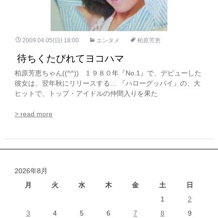
2009.04.05(日) 18:00
エンタメ
柏原芳恵
待ちくたびれてヨコハマ
柏原芳恵ちゃん((^^)) １９８０年『No.1』で、デビューした
彼女は、翌年秋にリリースする… 『ハローグッバイ』の、大
ヒットで、トップ・アイドルの仲間入りを果た
> read more
2026年8月
月
火
水
木
金
土
日
1
2
3
4
5
6
7
8
9