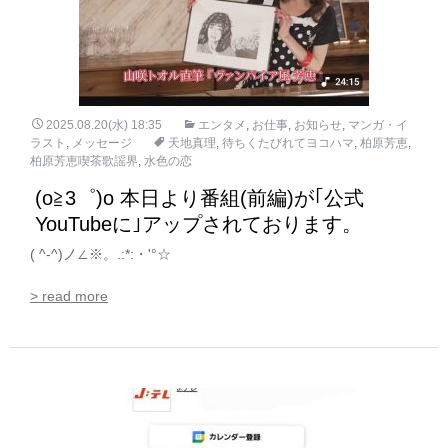
2025.08.20(水) 18:35
エンタメ
,
お仕事
,
お知らせ
,
マンガ・イ
ラスト
,
メッセージ
天地真理
,
待ちくたびれてヨコハマ
,
柏原芳恵
,
柏原芳恵喫茶歌謡界
,
水色の恋
(o≧3゜)o 本日より番組(前編)が｢公式
YouTubeに｣アップされております。
( ^-^)ノ∠※。.:*:・'°☆
> read more