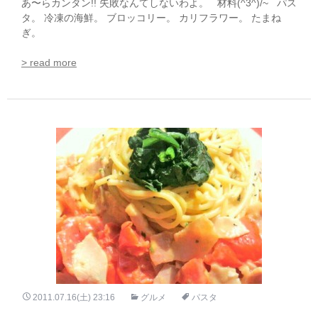
あ〜らカンタン!! 失敗なんてしないわよ。 材料(^3^)/~ パス
タ。 冷凍の海鮮。 ブロッコリー。 カリフラワー。 たまね
ぎ。
> read more
2011.07.16(土) 23:16
グルメ
パスタ