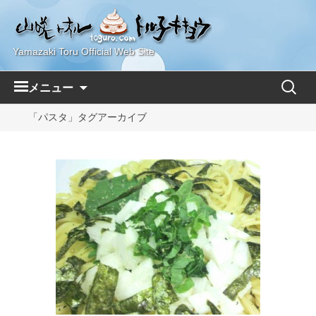
Yamazaki Toru Official Web Site
コ
検
メニュー
ン
索:
テ
「パスタ」タグアーカイブ
ン
ツ
へ
ス
キ
ッ
プ