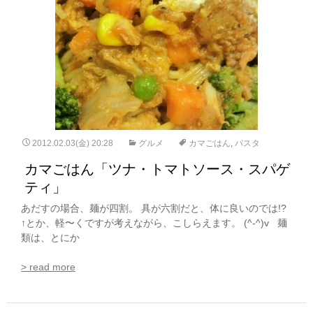
2012.02.03(金) 20:28
グルメ
カマごはん
,
パスタ
カマごはん「ツナ・トマトソース・スパゲ
ティ」
あだすの場合、麺が四割。 具が六割だと、体に良いのでは!?
↑とか、軽〜くですが考えながら、こしらえます。 (^-^)v 麺
類は、とにか
> read more