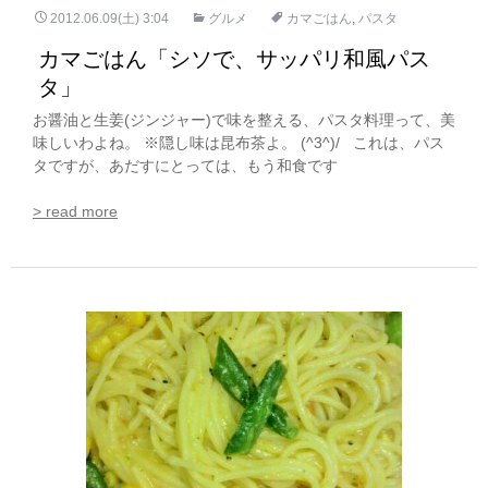
2012.06.09(土) 3:04
グルメ
カマごはん
,
パスタ
カマごはん「シソで、サッパリ和風パス
タ」
お醤油と生姜(ジンジャー)で味を整える、パスタ料理って、美
味しいわよね。 ※隠し味は昆布茶よ。 (^3^)/ これは、パス
タですが、あだすにとっては、もう和食です
> read more