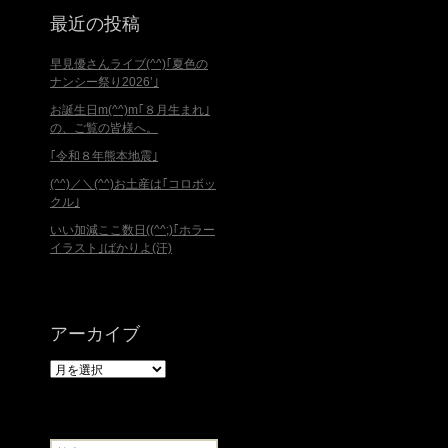
最近の投稿
早見優さんライブ(^^)｢夏色の
ナンシー祭り2026’｣
お誕生日m(^^)m｢８月生まれ｣
の、ご覧の皆様へ。
｢令和８年熊本地震｣
(^^)／＼(^^)お土産は｢コロボッ
クル｣
いい加減ここ数日((^^;)｢ホラー
イラスト｣ばかりよ(汗)
アーカイブ
ア
ー
カ
イ
ブ