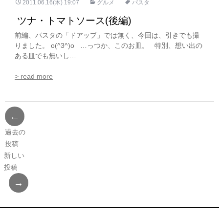
2011.06.16(木) 19:07
グルメ
パスタ
ツナ・トマトソース(後編)
前編、パスタの「ドアップ」では無く、今回は、引きでも撮
りました。 o(^3^)o …っつか、このお皿。 特別、想い出の
ある皿でも無いし…
> read more
←
投
過去の
稿
投稿
新しい
ナ
投稿
ビ
→
ゲ
ー
シ