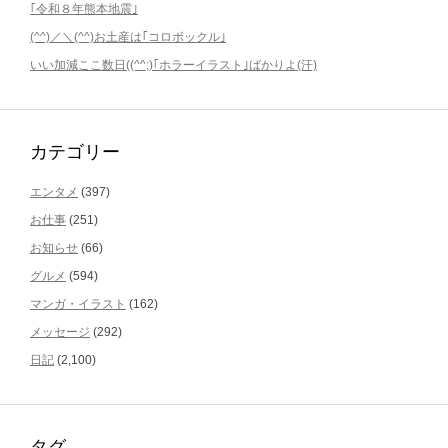
｢令和８年熊本地震｣
(^^)／＼(^^)お土産は｢コロボックル｣
いい加減ここ数日((^^;)｢ホラーイラスト｣ばかりよ(汗)
カテゴリー
エンタメ
(397)
お仕事
(251)
お知らせ
(66)
グルメ
(594)
マンガ・イラスト
(162)
メッセージ
(292)
日記
(2,100)
タグ