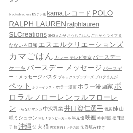
POLO
kama.レコード
brooksbrothers
BSテレ東
RALPH LAUREN
ralphlauren
SLCreations
おうちごはん
ごちそうライフ３
SNSまんが
エスエルクリエーションズ
なないろ日和
カマごはん
バースデー
カレー
テレビ東京
バースデー メッセージ
ケーキ
バースデ
ー・メッセージ
パスタ
ブルックスブラザーズ
ブログまんが
ポ
ペット
ホラー漫画家
ホラー漫画
ホラーイラスト
ロラルフローレン
ラルフローレ
ン
井口資仁選手
姉
中沢乳業
山
個展
下らないマンガ
映画
咲ミシュラン
早見優
時事問題
松田聖
幸せ！ボンビーガール
沖縄
猫
犬
父
桜
香坂みゆき
子
花
異常筋肉ミッチの旅