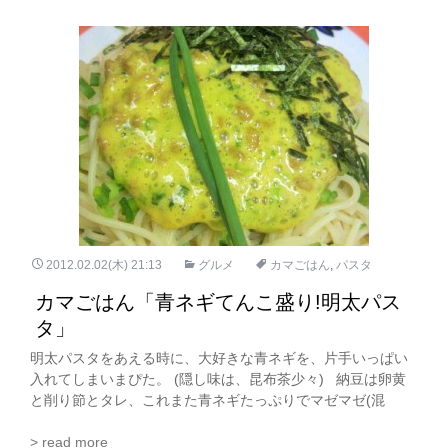
2012.02.02(木) 21:13
グルメ
カマごはん
,
パスタ
カマごはん「青ネギてんこ盛り!明太パス
タ」
明太パスタをあえる時に、大好きな青ネギを、片手いっぱい
入れてしまいまぴた。 (隠し味は、昆布茶少々) 納豆は卵黄
と削り節とタレ、これまた青ネギたっぷりでマゼマゼ(混
> read more